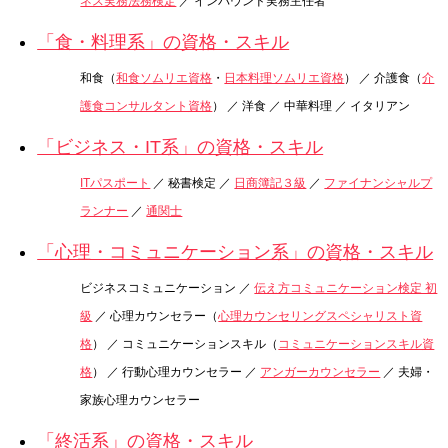
ネス実務法務検定
／ インバウンド実務主任者
「食・料理系」の資格・スキル
和食（
和食ソムリエ資格
・
日本料理ソムリエ資格
） ／ 介護食（
介
護食コンサルタント資格
） ／ 洋食 ／ 中華料理 ／ イタリアン
「ビジネス・IT系」の資格・スキル
ITパスポート
／ 秘書検定 ／
日商簿記３級
／
ファイナンシャルプ
ランナー
／
通関士
「心理・コミュニケーション系」の資格・スキル
ビジネスコミュニケーション ／
伝え方コミュニケーション検定 初
級
／ 心理カウンセラー（
心理カウンセリングスペシャリスト資
格
） ／ コミュニケーションスキル（
コミュニケーションスキル資
格
） ／ 行動心理カウンセラー ／
アンガーカウンセラー
／ 夫婦・
家族心理カウンセラー
「終活系」の資格・スキル