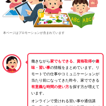
本ページはプロモーションが含まれています
働きながら
家でもできる
、
資格取得
や
趣
味
・
習い事
の情報をまとめています。リ
モートでの仕事やコミュニケーションが
当たり前になってきた昨今、家でできる
有意義な時間の使い方
を探す方が増えて
います。
オンラインで受けれる習い事や通信講