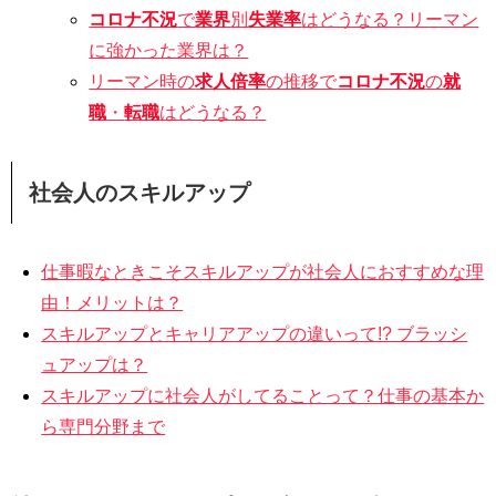
コロナ不況
で
業界
別
失業率
はどうなる？リーマン
に強かった業界は？
リーマン時の
求人倍率
の推移で
コロナ不況
の
就
職
・
転職
はどうなる？
社会人のスキルアップ
仕事暇なときこそスキルアップが社会人におすすめな理
由！メリットは？
スキルアップとキャリアアップの違いって!? ブラッシ
ュアップは？
スキルアップに社会人がしてることって？仕事の基本か
ら専門分野まで