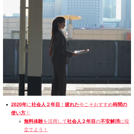
2020年
に
社会人２年目
！
疲れた
今こそおすすめ
時間の
使い方
！
無料体験
を活用して
社会人２年目
の
不安解消
に役
立てよう！