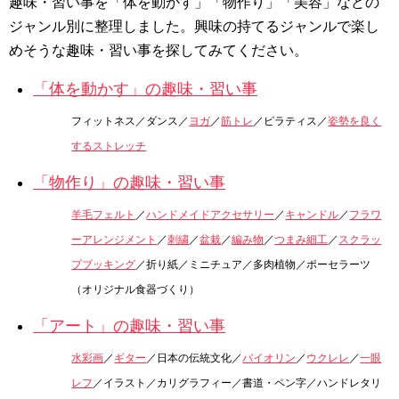
趣味・習い事を「体を動かす」「物作り」「美容」などの
ジャンル別に整理しました。興味の持てるジャンルで楽し
めそうな趣味・習い事を探してみてください。
「体を動かす」の趣味・習い事
フィットネス／ダンス／
ヨガ
／
筋トレ
／ピラティス／
姿勢を良く
するストレッチ
「物作り」の趣味・習い事
羊毛フェルト
／
ハンドメイドアクセサリー
／
キャンドル
／
フラワ
ーアレンジメント
／
刺繍
／
盆栽
／
編み物
／
つまみ細工
／
スクラッ
プブッキング
／折り紙／ミニチュア／多肉植物／ポーセラーツ
（オリジナル食器づくり）
「アート」の趣味・習い事
水彩画
／
ギター
／日本の伝統文化／
バイオリン
／
ウクレレ
／
一眼
レフ
／イラスト／カリグラフィー／書道・ペン字／ハンドレタリ