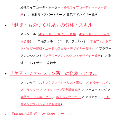
終活ライフコーディネーター（
終活ライフコーディネーター資
格
） ／ 看取りケアパートナー ／ 終活アドバイザー資格
「趣味・ものづくり系」の資格・スキル
キャンドル（
キャンドルデザイナー資格
・
キャンドルアーティス
ト資格
） ／ 羊毛フェルト（ニードルフェルト）（
羊毛フェルトア
ドバイザー資格
・
ニードルフェルトデザイナー資格
） ／ フラワー
アレンジメント（
フラワーアレンジメントデザイナー資格
） ／ 刺
繍アドバイザー ／ 盆栽士
「美容・ファッション系」の資格・スキル
スキンケア（
スキンケアスペシャリスト資格
） ／
ピラティスイン
ストラクター
／
メイクアップ認定講師資格
／ ファスティング ／
姿勢コーディネーター
／
ネイルデザイナー
／ アロマケア（
アロ
マ＆ケアスペシャリスト資格
）
「医療介護系」の資格・スキル