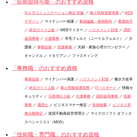
「短期習得可能」のおすすめ資格
伝え方コミュニケーション検定 初級
／
個人情報保護実務
／
WEB
デザイン
／ マイナンバー保護 ／
動画編集・動画制作
／
看護助手
／
終活ガイド上級
／ WEBライター ／
ハラスメント対策
／
調剤
薬局事務
／
介護事務
／ 羊毛フェルト（ニードルフェルト） ／ 介
護食 ／
事務技能
／
医療事務
／ 夫婦・家族心理カウンセラー ／
キャンドル ／ イタリアン ／ ファスティング
「事務職」のおすすめ資格
事務技能
／ マイナンバー保護 ／
ハラスメント対策
／ 働き方改革
／
終活ガイド上級
／
個人情報保護実務
／
ITパスポート
／ 情報セ
キュリティ ／
日商簿記３級
／
介護事務
／
調剤薬局事務
／
医療
事務
／
通関士
／ ビジネスマナー検定 ／
医師秘書
／
ビジネス実
務法務検定
／ 賃貸不動産経営管理士 ／ マイクロソフト オフィス
スペシャリスト（MOS）
「技術職・専門職」のおすすめ資格