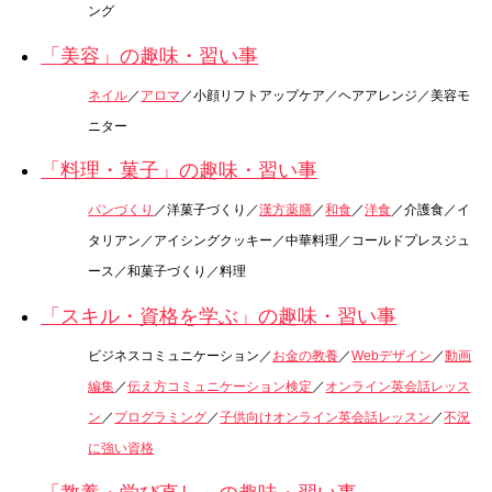
ング
「美容」の趣味・習い事
ネイル
／
アロマ
／小顔リフトアップケア／ヘアアレンジ／美容モ
ニター
「料理・菓子」の趣味・習い事
パンづくり
／洋菓子づくり／
漢方薬膳
／
和食
／
洋食
／介護食／イ
タリアン／アイシングクッキー／中華料理／コールドプレスジュ
ース／和菓子づくり／料理
「スキル・資格を学ぶ」の趣味・習い事
ビジネスコミュニケーション／
お金の教養
／
Webデザイン
／
動画
編集
／
伝え方コミュニケーション検定
／
オンライン英会話レッス
ン
／
プログラミング
／
子供向けオンライン英会話レッスン
／
不況
に強い資格