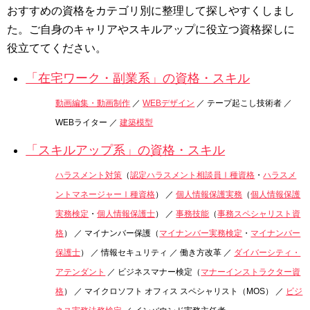
おすすめの資格をカテゴリ別に整理して探しやすくしまし
た。ご自身のキャリアやスキルアップに役立つ資格探しに
役立ててください。
「在宅ワーク・副業系」の資格・スキル
動画編集・動画制作
／
WEBデザイン
／ テープ起こし技術者 ／
WEBライター ／
建築模型
「スキルアップ系」の資格・スキル
ハラスメント対策
（
認定ハラスメント相談員Ⅰ種資格
・
ハラスメ
ントマネージャーⅠ種資格
） ／
個人情報保護実務
（
個人情報保護
実務検定
・
個人情報保護士
） ／
事務技能
（
事務スペシャリスト資
格
） ／ マイナンバー保護（
マイナンバー実務検定
・
マイナンバー
保護士
） ／ 情報セキュリティ ／ 働き方改革 ／
ダイバーシティ・
アテンダント
／ ビジネスマナー検定（
マナーインストラクター資
格
） ／ マイクロソフト オフィス スペシャリスト（MOS） ／
ビジ