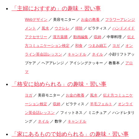
「主婦におすすめ」の趣味・習い事
Webデザイン
／ 美容モニター ／
お金の教養
／
フラワーアレンジ
メント
／
風水
／
ウクレレ
／
掃除
／ ピラティス ／
ハンドメイド
アクセサリー
／
漢方薬膳
／
動画編集
／
収納
／ 中華料理 ／
伝え
方コミュニケーション検定
／
和食
／
つまみ細工
／
ヨガ
／
オン
ライン英会話レッスン
／
キャンドル
／
ネイル
／ 小顔リフトアッ
プケア ／ ヘアアレンジ ／ アイシングクッキー ／ 教養本 ／
アロ
マ
「格安に始められる」の趣味・習い事
ヨガ
／ 美容モニター ／
お金の教養
／
風水
／
伝え方コミュニケ
ーション検定
／
収納
／ ピラティス ／
羊毛フェルト
／
オンライ
ン英会話レッスン
／ フィットネス ／ ミニチュア ／ ハンドレタリ
ング ／
ネイル
／ 数学 ／
キャンドル
「家にあるもので始められる」の趣味・習い事