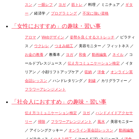
スン
／
一眼レフ
／
ヨガ
／
筋トレ
／ 料理 ／ ミニチュア ／
ギタ
ー
／ 経済学 ／
プログラミング
／
不況に強い資格
「女性におすすめ」の趣味・習い事
アロマ
／
Webデザイン
／
姿勢を良くするストレッチ
／ ピラティ
ス ／
ウクレレ
／
つまみ細工
／ 美容モニター ／ フィットネス ／
お金の教養
／ 教養本 ／
ヨガ
／
和食
／
動画編集
／
ネイル
／ コ
ールドプレスジュース ／
伝え方コミュニケーション検定
／ イタ
リアン ／ 小顔リフトアップケア ／
収納
／
洋食
／
オンライン英
会話レッスン
／ ハンドレタリング ／
刺繍
／ カリグラフィー ／
フラワーアレンジメント
「社会人におすすめ」の趣味・習い事
伝え方コミュニケーション検定
／
ヨガ
／
ハンドメイドアクセサ
リー
／
掃除
／
フラワーアレンジメント
／
風水
／ 美容モニター
／ アイシングクッキー ／
オンライン英会話レッスン
／
動画編集