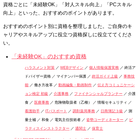
資格ごとに「未経験OK」「対人スキル向上」「PCスキル
向上」といった、おすすめのポイントがあります。
おすすめのポイント別に資格を整理しました。ご自身のキ
ャリアやスキルアップに役立つ資格探しに役立ててくださ
い。
「未経験OK」のおすすめ資格
ハラスメント対策
／
WEBデザイン
／
個人情報保護実務
／ 終活ア
ドバイザー資格 ／ マイナンバー保護 ／
終活ガイド上級
／
事務技
能
／ 働き方改革 ／
動画編集・動画制作
／
伝え方コミュニケーシ
ョン検定 初級
／
介護事務
／
ファイナンシャルプランナー
／ 介護
食 ／
医療事務
／ 危険物取扱者（乙種） ／ 情報セキュリティ ／
看護助手
／
ITパスポート
／
調剤薬局事務
／
日商簿記３級
／ 測
量士補 ／ 和食 ／ 電気主任技術者 ／
姿勢コーディネーター
／
ピ
ラティスインストラクター
／
通関士
／
保育士