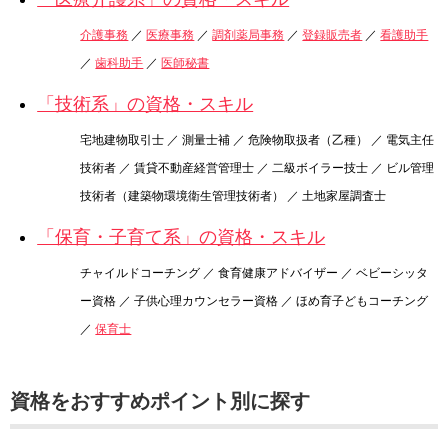
介護事務
／
医療事務
／
調剤薬局事務
／
登録販売者
／
看護助手
／
歯科助手
／
医師秘書
「技術系」の資格・スキル
宅地建物取引士 ／ 測量士補 ／ 危険物取扱者（乙種） ／ 電気主任
技術者 ／ 賃貸不動産経営管理士 ／ 二級ボイラー技士 ／ ビル管理
技術者（建築物環境衛生管理技術者） ／ 土地家屋調査士
「保育・子育て系」の資格・スキル
チャイルドコーチング ／ 食育健康アドバイザー ／ ベビーシッタ
ー資格 ／ 子供心理カウンセラー資格 ／ ほめ育子どもコーチング
／
保育士
資格をおすすめポイント別に探す