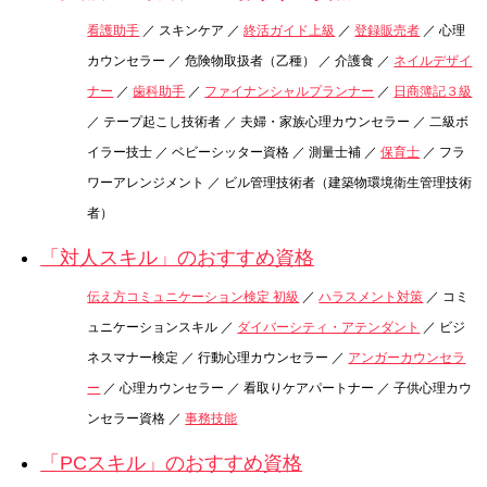
看護助手
／ スキンケア ／
終活ガイド上級
／
登録販売者
／ 心理
カウンセラー ／ 危険物取扱者（乙種） ／ 介護食 ／
ネイルデザイ
ナー
／
歯科助手
／
ファイナンシャルプランナー
／
日商簿記３級
／ テープ起こし技術者 ／ 夫婦・家族心理カウンセラー ／ 二級ボ
イラー技士 ／ ベビーシッター資格 ／ 測量士補 ／
保育士
／ フラ
ワーアレンジメント ／ ビル管理技術者（建築物環境衛生管理技術
者）
「対人スキル」のおすすめ資格
伝え方コミュニケーション検定 初級
／
ハラスメント対策
／ コミ
ュニケーションスキル ／
ダイバーシティ・アテンダント
／ ビジ
ネスマナー検定 ／ 行動心理カウンセラー ／
アンガーカウンセラ
ー
／ 心理カウンセラー ／ 看取りケアパートナー ／ 子供心理カウ
ンセラー資格 ／
事務技能
「PCスキル」のおすすめ資格