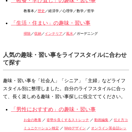
「教養・学び直し」の趣味・習い事
教養本／
歴史
／経済学／心理学／数学／哲学
「生活・住まい」の趣味・習い事
掃除
／
収納
／
インテリア
／
風水
／ガーデニング
人気の趣味・習い事をライフスタイルに合わせ
て探す
趣味・習い事を「社会人」「シニア」「主婦」などライフ
スタイル別に整理しました。自分のライフスタイルに合っ
て、長く楽しめる趣味・習い事探しに役立ててください。
「男性におすすめ」の趣味・習い事
お金の教養
／
姿勢を良くするストレッチ
／
動画編集
／
伝え方コ
ミュニケーション検定
／
Webデザイン
／
オンライン英会話レッ