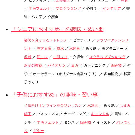
／ ピラティス ／
つまみ細工
／ コールドプレスジュース ／
洋食
／
羊毛フェルト
／
プログラミング
／ 心理学 ／
インテリア
／ 書
道・ペン字 ／ 介護食
「シニアにおすすめ」の趣味・習い事
姿勢を良くするストレッチ
／ ピラティス ／
フラワーアレンジメ
ント
／
漢方薬膳
／
風水
／
水彩画
／ 折り紙 ／ 美容モニター ／
盆栽
／
筋トレ
／
一眼レフ
／ 介護食 ／
スクラップブッキング
／
お金の教養
／
バイオリン
／
ヨガ
／ ガーデニング ／
編み物
／ 哲
学 ／ ポーセラーツ（オリジナル食器づくり） ／ 多肉植物 ／ 和菓
子づくり
「子供におすすめ」の趣味・習い事
子供向けオンライン英会話レッスン
／
水彩画
／ 折り紙 ／
つまみ
細工
／ フィットネス ／ ガーデニング ／
キャンドル
／ 書道・ペ
ン字 ／
羊毛フェルト
／ ダンス ／
編み物
／ イラスト ／
パンづく
り
／
ギター