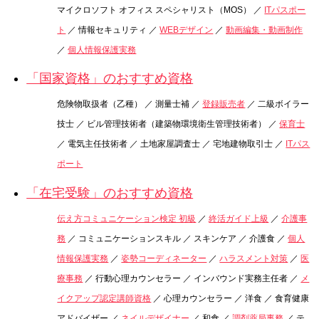
マイクロソフト オフィス スペシャリスト（MOS） ／
ITパスポー
ト
／ 情報セキュリティ ／
WEBデザイン
／
動画編集・動画制作
／
個人情報保護実務
「国家資格」のおすすめ資格
危険物取扱者（乙種） ／ 測量士補 ／
登録販売者
／ 二級ボイラー
技士 ／ ビル管理技術者（建築物環境衛生管理技術者） ／
保育士
／ 電気主任技術者 ／ 土地家屋調査士 ／ 宅地建物取引士 ／
ITパス
ポート
「在宅受験」のおすすめ資格
伝え方コミュニケーション検定 初級
／
終活ガイド上級
／
介護事
務
／ コミュニケーションスキル ／ スキンケア ／ 介護食 ／
個人
情報保護実務
／
姿勢コーディネーター
／
ハラスメント対策
／
医
療事務
／ 行動心理カウンセラー ／ インバウンド実務主任者 ／
メ
イクアップ認定講師資格
／ 心理カウンセラー ／ 洋食 ／ 食育健康
アドバイザー ／
ネイルデザイナー
／ 和食 ／
調剤薬局事務
／ テ