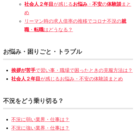
社会人２年目
が感じる
お悩み
・
不安
の
体験談
まと
め
リーマン時の求人倍率の推移でコロナ不況の
就
職
・
転職
はどうなる？
お悩み・困りごと・トラブル
挨拶が苦手
で習い事・職場で困ったときの克服方法は？
社会人２年目
が感じるお悩み・不安の体験談まとめ
不況をどう乗り切る？
不況に弱い業界・仕事は？
不況に強い業界・仕事は？