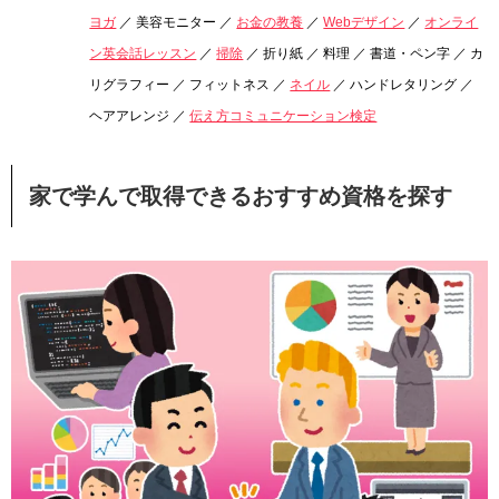
ヨガ
／ 美容モニター ／
お金の教養
／
Webデザイン
／
オンライ
ン英会話レッスン
／
掃除
／ 折り紙 ／ 料理 ／ 書道・ペン字 ／ カ
リグラフィー ／ フィットネス ／
ネイル
／ ハンドレタリング ／
ヘアアレンジ ／
伝え方コミュニケーション検定
家で学んで取得できるおすすめ資格を探す