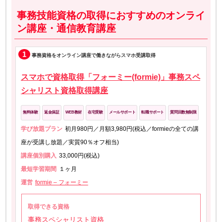
事務技能資格の取得におすすめのオンライ
ン講座・通信教育講座
1
事務資格をオンライン講座で働きながらスマホ受講取得
スマホで資格取得「フォーミー(formie)」事務スペ
シャリスト資格取得講座
無料体験
返金保証
WEB教材
在宅受験
メールサポート
転職サポート
質問回数無制限
学び放題プラン
初月980円／月額3,980円(税込／formieの全ての講
座が受講し放題／実質90％オフ相当)
講座個別購入
33,000円(税込)
最短学習期間
１ヶ月
運営
formie – フォーミー
取得できる資格
事務スペシャリスト資格