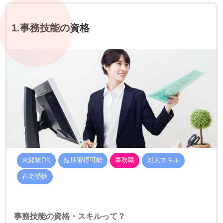
1.事務技能の資格
未経験OK
短期習得可能
事務職
対人スキル
在宅受験
事務技能の資格・スキルって？