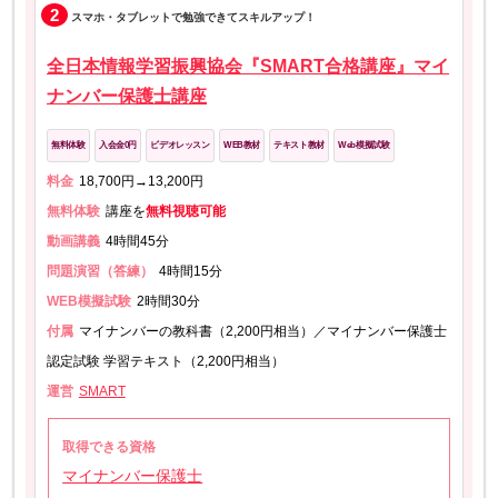
2
スマホ・タブレットで勉強できてスキルアップ！
全日本情報学習振興協会『SMART合格講座』マイ
ナンバー保護士講座
無料体験
入会金0円
ビデオレッスン
WEB教材
テキスト教材
Web模擬試験
料金
18,700円→13,200円
無料体験
講座を
無料視聴可能
動画講義
4時間45分
問題演習（答練）
4時間15分
WEB模擬試験
2時間30分
付属
マイナンバーの教科書（2,200円相当）／マイナンバー保護士
認定試験 学習テキスト（2,200円相当）
運営
SMART
取得できる資格
マイナンバー保護士