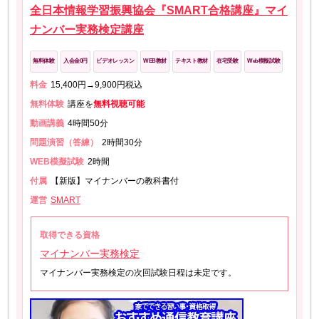
全日本情報学習振興協会『SMART合格講座』マイ
ナンバー実務検定講座
無料体験
入会金0円
ビデオレッスン
WEB教材
テキスト教材
在宅受験
Web模擬試験
料金
15,400円→9,900円税込
無料体験
講座を
無料視聴可能
動画講義
4時間50分
問題演習（答練）
2時間30分
WEB模擬試験
2時間
付属
【新版】マイナンバーの教科書付
運営
SMART
取得できる資格
マイナンバー実務検定
マイナンバー実務検定の次回試験日程は未定です。