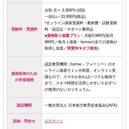
分割 月々 3,300円×10回
一括払い 33,000円(税込)
*オンライン講座受講料・教材費・試験受験
受験料・受講料
料・認定証・サポート費用込
■資格取り放題プラン
：月額3,980円(初月
980円／毎月１講座・formieの全ての資格が
取得し放題／
実質90％オフ相当
)
認定教育機関（formie – フォーミー）のオ
ンライン講座で１ヶ月程度。オンライン受
資格取得のため
講なので、スマホがあればいつでも勉強で
の学習期間
きて、スキマ時間を活用しやすい５分ずつ
の無理のないカリキュラム。
認定機関
一般社団法人 日本能力教育促進協会(JAFA)
詳細・問合せ
公式サイト