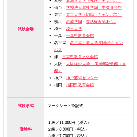
札幌：
北海道大学（札幌キャンパス）
仙台：
学校法人北杜学園 中央６号館
東京：
東京大学（駒場Ⅰキャンパス）
横浜：
岩崎学園
・
東武横浜第3ビル
埼玉：
埼玉大学
試験会場
千葉：
千葉県教育会館
名古屋：
名古屋工業大学 御器所キャン
パス
津：
三重県教育文化会館
大阪：
大阪経済大学 70周年記念館（Ａ
館）
神戸：
神戸芸術センター
福岡：
福岡県教育会館
試験形式
マークシート筆記式
１級／11,000円（税込）
受験料
２級／8,800円（税込）
３級／7,700円（税込）