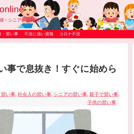
line
婦・シニア・会社員に
味・習い事
不況に強い資格
コロナ不況
い事で息抜き！すぐに始めら
・習い事
,
社会人の習い事
,
シニアの習い事
,
親子で習い事
,
子供の習い事