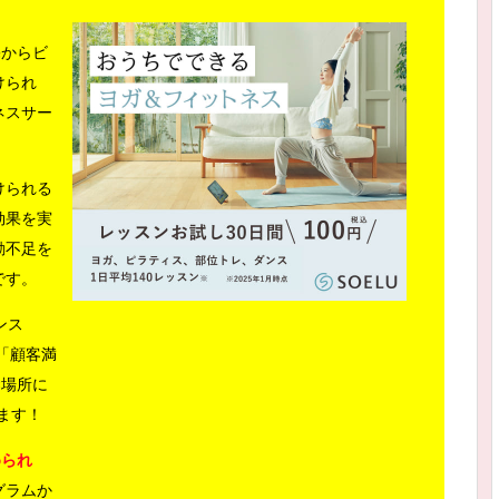
宅からビ
けられ
ネスサー
けられる
効果を実
動不足を
です。
ンス
」「顧客満
×場所に
ます！
められ
グラムか