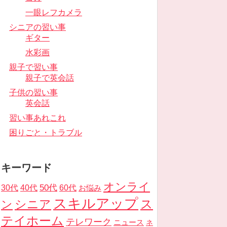
一眼レフカメラ
シニアの習い事
ギター
水彩画
親子で習い事
親子で英会話
子供の習い事
英会話
習い事あれこれ
困りごと・トラブル
キーワード
オンライ
50代
30代
40代
60代
お悩み
スキルアップ
ス
ン
シニア
テイホーム
テレワーク
ニュース
ネ