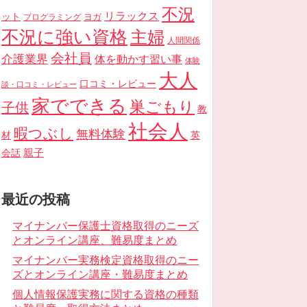
不況
リラックス
ット
ヨガ
プログラミング
不況に強い資格
主婦
人間関係
会社員
介護業界
体を動かす習い事
体験
大人
口コミ・レビュー
談・口コミ・レビュー
家でできる
巣ごもり
子供
教
社会人
暇つぶし
無料体験
材
英
親子
会話
最近の投稿
マイナンバー保護士資格取得のニーズ
とオンライン講座、難易度まとめ
マイナンバー実務検定資格取得のニー
ズとオンライン講座・難易度まとめ
個人情報保護実務に関する資格の種類