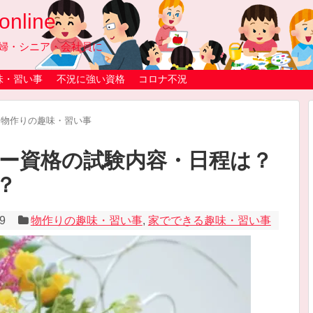
line
婦・シニア・会社員に
味・習い事
不況に強い資格
コロナ不況
物作りの趣味・習い事
ー資格の試験内容・日程は？
？
/9
物作りの趣味・習い事
,
家でできる趣味・習い事