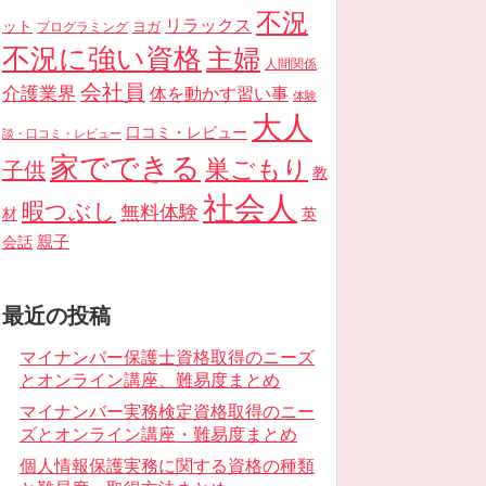
不況
リラックス
ット
ヨガ
プログラミング
不況に強い資格
主婦
人間関係
会社員
介護業界
体を動かす習い事
体験
大人
口コミ・レビュー
談・口コミ・レビュー
家でできる
巣ごもり
子供
教
社会人
暇つぶし
無料体験
材
英
親子
会話
最近の投稿
マイナンバー保護士資格取得のニーズ
とオンライン講座、難易度まとめ
マイナンバー実務検定資格取得のニー
ズとオンライン講座・難易度まとめ
個人情報保護実務に関する資格の種類