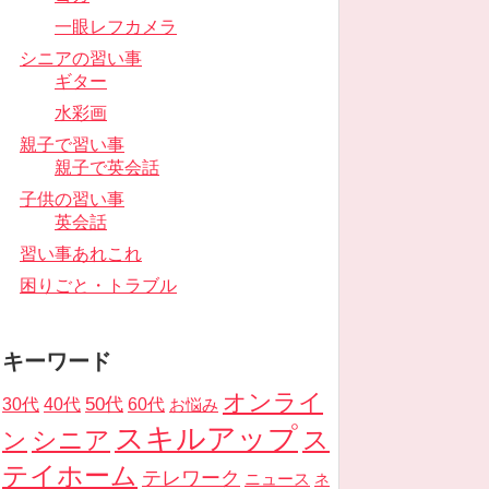
一眼レフカメラ
シニアの習い事
ギター
水彩画
親子で習い事
親子で英会話
子供の習い事
英会話
習い事あれこれ
困りごと・トラブル
キーワード
オンライ
50代
30代
40代
60代
お悩み
スキルアップ
ス
ン
シニア
テイホーム
テレワーク
ニュース
ネ