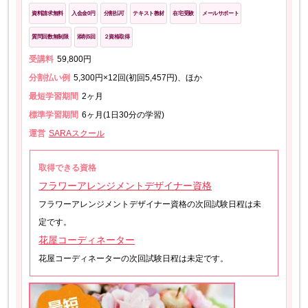
資料請求無料
入会金0円
分割払可
テキスト教材
在宅受験
メールサポート
質問回数無制限
添削5回
２資格取得
受講料
59,800円
分割払い例
5,300円×12回(初回5,457円)、ほか
最短学習期間
2ヶ月
標準学習期間
6ヶ月(1日30分の学習)
運営
SARAスクール
取得できる資格
フラワーアレンジメントデザイナー資格
フラワーアレンジメントデザイナー資格の次回試験日程は未
定です。
花屋コーディネーター
花屋コーディネーターの次回試験日程は未定です。