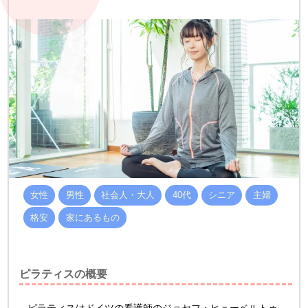
女性
男性
社会人・大人
40代
シニア
主婦
格安
家にあるもの
ピラティスの概要
ピラティスはドイツの看護師のジョセフ・ヒューベルトゥ