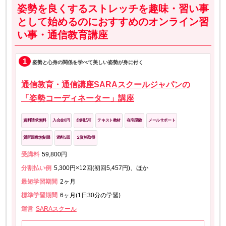
姿勢を良くするストレッチを趣味・習い事
として始めるのにおすすめのオンライン習
い事・通信教育講座
1
姿勢と心身の関係を学べて美しい姿勢が身に付く
通信教育・通信講座SARAスクールジャパンの
「姿勢コーディネーター」講座
資料請求無料
入会金0円
分割払可
テキスト教材
在宅受験
メールサポート
質問回数無制限
添削5回
２資格取得
受講料
59,800円
分割払い例
5,300円×12回(初回5,457円)、ほか
最短学習期間
2ヶ月
標準学習期間
6ヶ月(1日30分の学習)
運営
SARAスクール