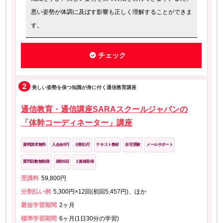
悪い姿勢が体調に及ぼす影響も正しく理解することができま
す。
チェック
2
美しい姿勢を保つ知識が身に付く通信教育講座
通信教育・通信講座SARAスクールジャパンの
「体幹コーディネーター」講座
資料請求無料
入会金0円
分割払可
テキスト教材
在宅受験
メールサポート
質問回数無制限
添削5回
２資格取得
受講料
59,800円
分割払い例
5,300円×12回(初回5,457円)、ほか
最短学習期間
2ヶ月
標準学習期間
6ヶ月(1日30分の学習)