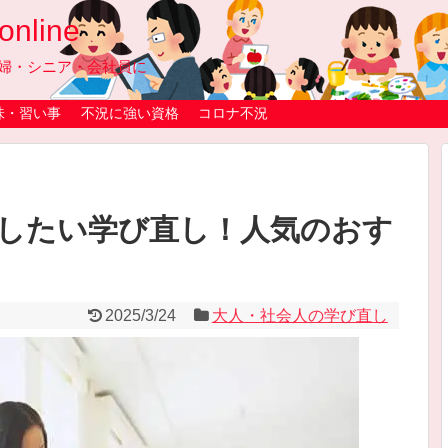
line
婦・シニア・会社員に
味・習い事
不況に強い資格
コロナ不況
強したい学び直し！人気のおす
2025/3/24
大人・社会人の学び直し