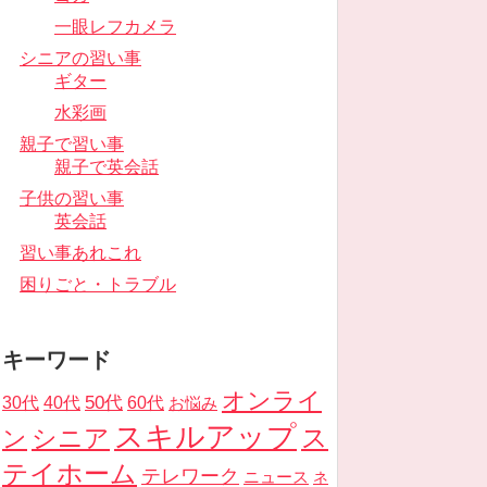
一眼レフカメラ
シニアの習い事
ギター
水彩画
親子で習い事
親子で英会話
子供の習い事
英会話
習い事あれこれ
困りごと・トラブル
キーワード
オンライ
50代
30代
40代
60代
お悩み
スキルアップ
ス
ン
シニア
テイホーム
テレワーク
ニュース
ネ