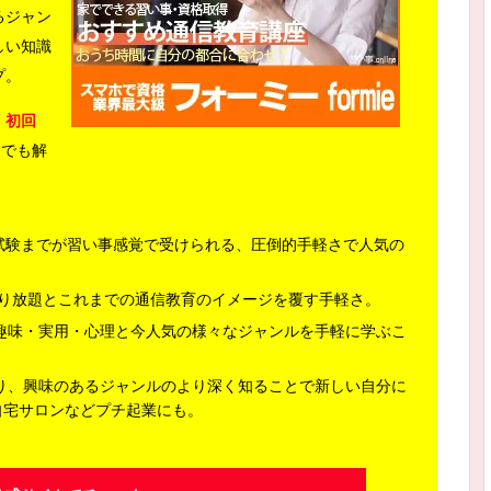
るジャン
しい知識
プ。
、
初回
つでも解
から試験までが習い事感覚で受けられる、圧倒的手軽さで人気の
資格取り放題とこれまでの通信教育のイメージを覆す手軽さ。
趣味・実用・心理と今人気の様々なジャンルを手軽に学ぶこ
り、興味のあるジャンルのより深く知ることで新しい自分に
自宅サロンなどプチ起業にも。