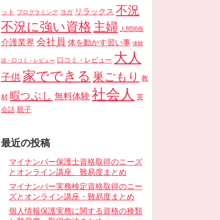
不況
リラックス
ット
ヨガ
プログラミング
不況に強い資格
主婦
人間関係
会社員
介護業界
体を動かす習い事
体験
大人
口コミ・レビュー
談・口コミ・レビュー
家でできる
巣ごもり
子供
教
社会人
暇つぶし
無料体験
材
英
親子
会話
最近の投稿
マイナンバー保護士資格取得のニーズ
とオンライン講座、難易度まとめ
マイナンバー実務検定資格取得のニー
ズとオンライン講座・難易度まとめ
個人情報保護実務に関する資格の種類