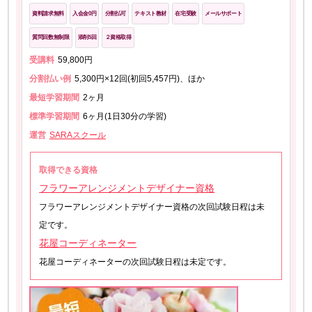
資料請求無料
入会金0円
分割払可
テキスト教材
在宅受験
メールサポート
質問回数無制限
添削5回
２資格取得
受講料
59,800円
分割払い例
5,300円×12回(初回5,457円)、ほか
最短学習期間
2ヶ月
標準学習期間
6ヶ月(1日30分の学習)
運営
SARAスクール
取得できる資格
フラワーアレンジメントデザイナー資格
フラワーアレンジメントデザイナー資格の次回試験日程は未
定です。
花屋コーディネーター
花屋コーディネーターの次回試験日程は未定です。