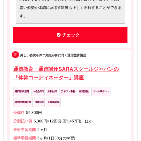
悪い姿勢が体調に及ぼす影響も正しく理解することができま
す。
チェック
2
美しい姿勢を保つ知識が身に付く通信教育講座
通信教育・通信講座SARAスクールジャパンの
「体幹コーディネーター」講座
資料請求無料
入会金0円
分割払可
テキスト教材
在宅受験
メールサポート
質問回数無制限
添削5回
２資格取得
受講料
59,800円
分割払い例
5,300円×12回(初回5,457円)、ほか
最短学習期間
2ヶ月
標準学習期間
6ヶ月(1日30分の学習)