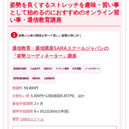
姿勢を良くするストレッチを趣味・習い事
として始めるのにおすすめのオンライン習
い事・通信教育講座
1
姿勢と心身の関係を学べて美しい姿勢が身に付く
通信教育・通信講座SARAスクールジャパンの
「姿勢コーディネーター」講座
資料請求無料
入会金0円
分割払可
テキスト教材
在宅受験
メールサポート
質問回数無制限
添削5回
２資格取得
受講料
59,800円
分割払い例
5,300円×12回(初回5,457円)、ほか
最短学習期間
2ヶ月
標準学習期間
6ヶ月(1日30分の学習)
運営
SARAスクール