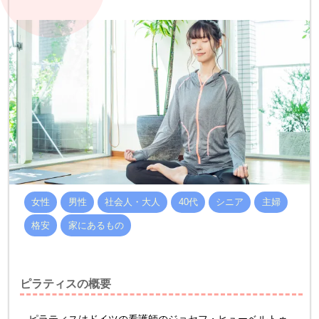
女性
男性
社会人・大人
40代
シニア
主婦
格安
家にあるもの
ピラティスの概要
ピラティスはドイツの看護師のジョセフ・ヒューベルトゥ