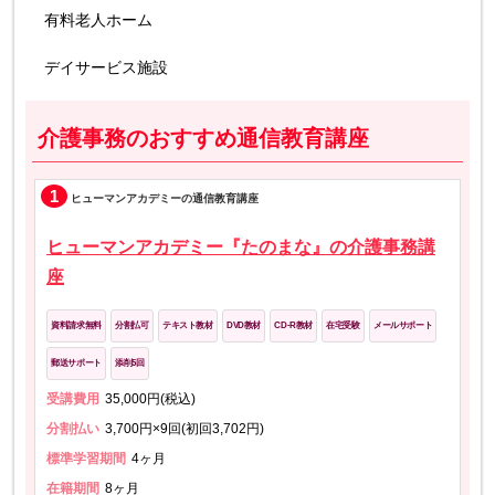
有料老人ホーム
デイサービス施設
介護事務のおすすめ通信教育講座
1
ヒューマンアカデミーの通信教育講座
ヒューマンアカデミー『たのまな』の介護事務講
座
資料請求無料
分割払可
テキスト教材
DVD教材
CD-R教材
在宅受験
メールサポート
郵送サポート
添削5回
受講費用
35,000円(税込)
分割払い
3,700円×9回(初回3,702円)
標準学習期間
4ヶ月
在籍期間
8ヶ月