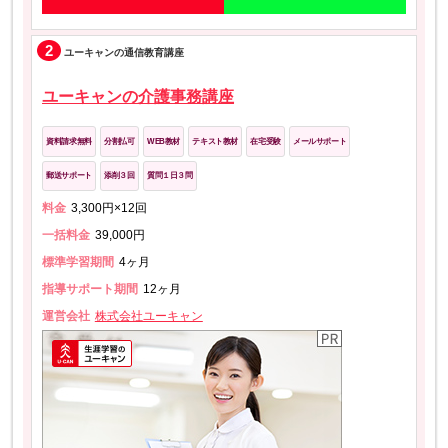
2
ユーキャンの通信教育講座
ユーキャンの介護事務講座
資料請求無料
分割払可
WEB教材
テキスト教材
在宅受験
メールサポート
郵送サポート
添削３回
質問１日３問
料金
3,300円×12回
一括料金
39,000円
標準学習期間
4ヶ月
指導サポート期間
12ヶ月
運営会社
株式会社ユーキャン