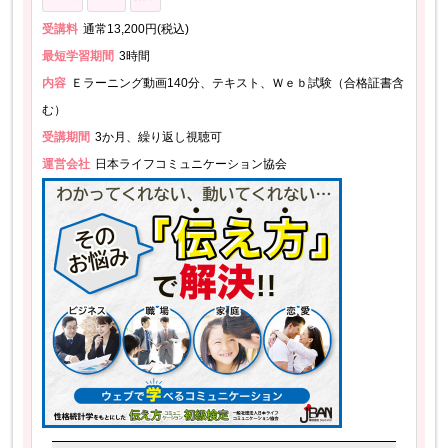
受講料
通常13,200円(税込)
最短学習期間
3時間
内容
Ｅラーニング動画140分、テキスト、Ｗｅｂ試験（合格証書含
む）
受講期間
3か月、繰り返し視聴可
運営会社
日本ライフコミュニケーション協会