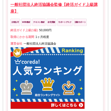
一般社団法人終活協議会監修【終活ガイド上級講
座】
分割払可
WEB教材
テキスト教材
在宅受験
サポートデスク
活動サポート
終活ガイド上級(1級)
50,000円
取得にかかる期間
1ヶ月程度
運営会社
一般社団法人終活協議会