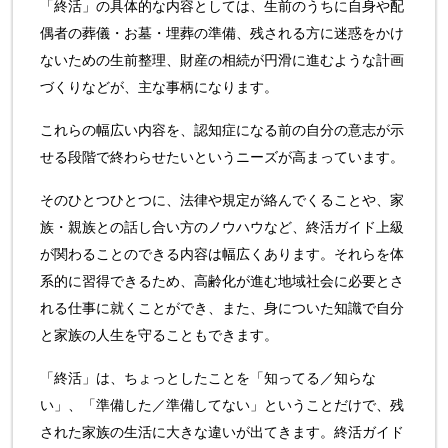
「終活」の具体的な内容としては、生前のうちに自身や配
偶者の葬儀・お墓・埋葬の準備、残される方に迷惑をかけ
ないための生前整理、財産の相続が円滑に進むような計画
づくりなどが、主な事柄になります。
これらの幅広い内容を、認知症になる前の自分の意志が示
せる段階で終わらせたいというニーズが高まっています。
そのひとつひとつに、法律や規定が絡んでくることや、家
族・親族との話し合い方のノウハウなど、終活ガイド上級
が関わることのできる内容は幅広くあります。それらを体
系的に習得できるため、高齢化が進む地域社会に必要とさ
れる仕事に就くことができ、また、身についた知識で自分
と家族の人生を守ることもできます。
「終活」は、ちょっとしたことを「知ってる／知らな
い」、「準備した／準備してない」ということだけで、残
された家族の生活に大きな違いが出てきます。終活ガイド