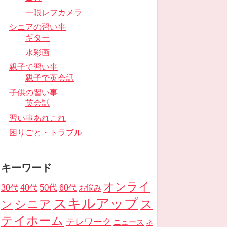
一眼レフカメラ
シニアの習い事
ギター
水彩画
親子で習い事
親子で英会話
子供の習い事
英会話
習い事あれこれ
困りごと・トラブル
キーワード
オンライ
50代
30代
40代
60代
お悩み
スキルアップ
ス
ン
シニア
テイホーム
テレワーク
ニュース
ネ