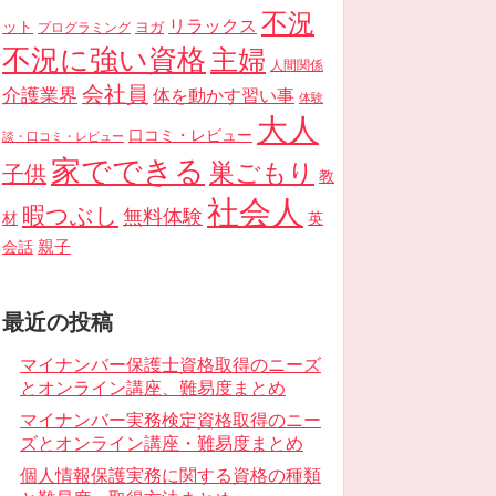
不況
リラックス
ット
ヨガ
プログラミング
不況に強い資格
主婦
人間関係
会社員
介護業界
体を動かす習い事
体験
大人
口コミ・レビュー
談・口コミ・レビュー
家でできる
巣ごもり
子供
教
社会人
暇つぶし
無料体験
材
英
親子
会話
最近の投稿
マイナンバー保護士資格取得のニーズ
とオンライン講座、難易度まとめ
マイナンバー実務検定資格取得のニー
ズとオンライン講座・難易度まとめ
個人情報保護実務に関する資格の種類