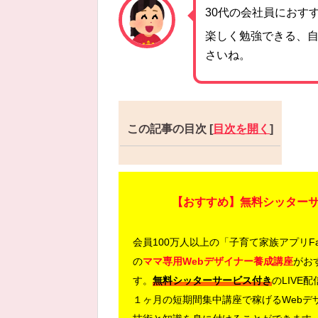
30代の会社員におす
楽しく勉強できる、
さいね。
この記事の目次
[
目次を開く
]
【おすすめ】無料シッターサ
会員100万人以上の「子育て家族アプリF
の
ママ専用Webデザイナー養成講座
がお
す。
無料シッターサービス付き
のLIVE
１ヶ月の短期間集中講座で稼げるWebデ