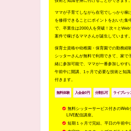
技術と知識を身に付けることができます
ママが子育てしながら在宅でしっかり稼
を修得できることにポイントをおいた集
で、卒業生は2000人を突破！次々とWe
案件で稼げるママさんが誕生しています
保育士資格や幼稚園・保育園での勤務経
シッターさんが無料で利用できて、家で
緒に参加可能で、ママが一番参加しやす
午前中に開講、1ヶ月で必要な技術と知識
付きます。
無料体験
入会金0円
分割払可
ライブレッ
無料シッターサービス付きのWeb
LIVE配信講座。
短期１ヶ月で完結、平日の午前中