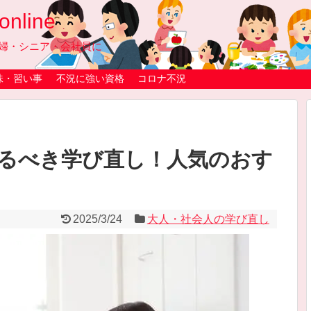
line
婦・シニア・会社員に
味・習い事
不況に強い資格
コロナ不況
するべき学び直し！人気のおす
2025/3/24
大人・社会人の学び直し