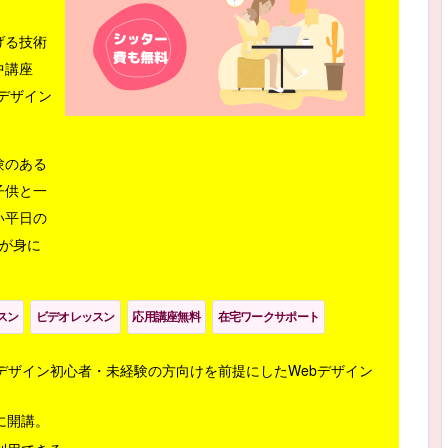
。
げる技術
中講座
bデザイン
。
験のある
子供と一
い平日の
が身に
スン
ビデオレッスン
応用講座無料
在宅ワークサポート
デザイン初心者・未経験の方向けを前提にしたWebデザイン
に開講。