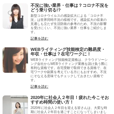
不況に強い業界・仕事は？コロナ不況を
どう乗り切る!?
新型コロナウイルスの感染拡大による「コロナ不
況」は世界同時不況の様相です。感染拡大の収束の
見通しも立たず生活防衛の参考のため、不況の影響
を受けにくい、不況に強い業界・仕事をご紹介しま
す。
記事を読む
WEBライティング技能検定の難易度・
年収・仕事は？在宅ワークに！
WEBライティング技能検定資格は、クラウドソーシ
ング会社からWEBライティング業務を請け負う際に
有利な資格です。在宅受験で取得できる資格で、在
宅ワークや副業を考えている方にもおすすめ。不況
にそなえる意味でもチェックしておきたい資格で
す。
記事を読む
2020年に社会人２年目！疲れた今こそお
すすめ時間の使い方！
2020年に社会人２年目を迎える皆さんは、大変な時
期に社会人２年目を過ごすことになってしまいまし