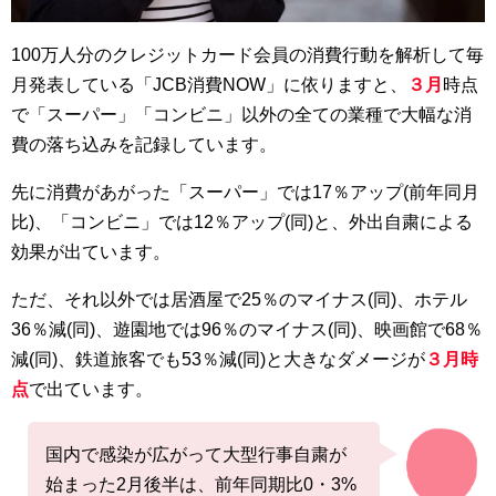
100万人分のクレジットカード会員の消費行動を解析して毎
月発表している「JCB消費NOW」に依りますと、
３月
時点
で「スーパー」「コンビニ」以外の全ての業種で大幅な消
費の落ち込みを記録しています。
先に消費があがった「スーパー」では17％アップ(前年同月
比)、「コンビニ」では12％アップ(同)と、外出自粛による
効果が出ています。
ただ、それ以外では居酒屋で25％のマイナス(同)、ホテル
36％減(同)、遊園地では96％のマイナス(同)、映画館で68％
減(同)、鉄道旅客でも53％減(同)と大きなダメージが
３月時
点
で出ています。
国内で感染が広がって大型行事自粛が
始まった2月後半は、前年同期比0・3%