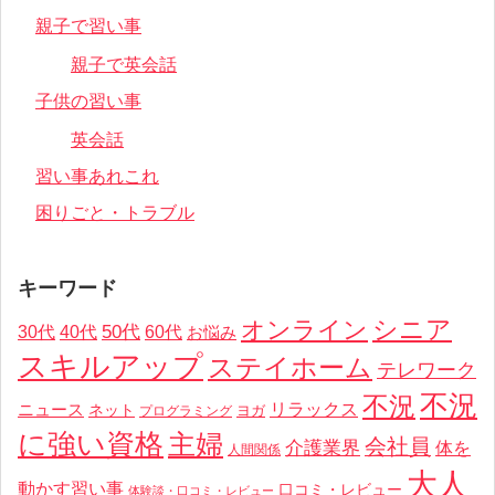
親子で習い事
親子で英会話
子供の習い事
英会話
習い事あれこれ
困りごと・トラブル
キーワード
オンライン
シニア
50代
30代
40代
60代
お悩み
スキルアップ
ステイホーム
テレワーク
不況
不況
リラックス
ニュース
ネット
ヨガ
プログラミング
に強い資格
主婦
会社員
介護業界
体を
人間関係
大人
動かす習い事
口コミ・レビュー
体験談・口コミ・レビュー