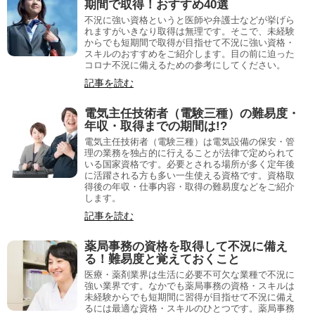
期間で取得！おすすめ40選
不況に強い資格というと医師や弁護士などが挙げら
れますがいきなり取得は無理です。そこで、未経験
からでも短期間で取得が目指せて不況に強い資格・
スキルのおすすめをご紹介します。目の前に迫った
コロナ不況に備えるための参考にしてください。
記事を読む
電気主任技術者（電験三種）の難易度・
年収・取得までの期間は!?
電気主任技術者（電験三種）は電気設備の保安・管
理の業務を独占的に行えることが法律で定められて
いる国家資格です。必要とされる場所が多く定年後
に活躍される方も多い一生使える資格です。資格取
得後の年収・仕事内容・取得の難易度などをご紹介
します。
記事を読む
薬局事務の資格を取得して不況に備え
る！難易度と覚えておくこと
医療・薬剤業界は生活に必要不可欠な業種で不況に
強い業界です。なかでも薬局事務の資格・スキルは
未経験からでも短期間に習得が目指せて不況に備え
るには最適な資格・スキルのひとつです。薬局事務