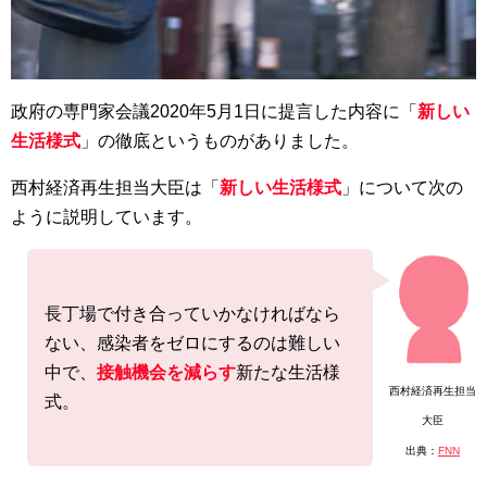
政府の専門家会議2020年5月1日に提言した内容に「
新しい
生活様式
」の徹底というものがありました。
西村経済再生担当大臣は「
新しい生活様式
」について次の
ように説明しています。
長丁場で付き合っていかなければなら
ない、感染者をゼロにするのは難しい
中で、
接触機会を減らす
新たな生活様
西村経済再生担当
式。
大臣
出典：
FNN