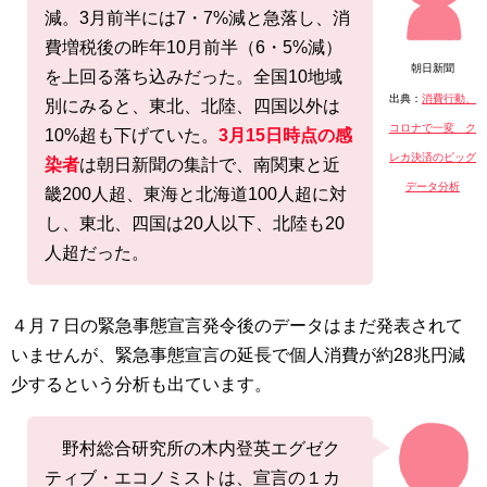
減。3月前半には7・7%減と急落し、消
費増税後の昨年10月前半（6・5%減）
朝日新聞
を上回る落ち込みだった。全国10地域
出典：
消費行動、
別にみると、東北、北陸、四国以外は
コロナで一変 ク
10%超も下げていた。
3月15日時点の感
レカ決済のビッグ
染者
は朝日新聞の集計で、南関東と近
データ分析
畿200人超、東海と北海道100人超に対
し、東北、四国は20人以下、北陸も20
人超だった。
４月７日の緊急事態宣言発令後のデータはまだ発表されて
いませんが、緊急事態宣言の延長で個人消費が約28兆円減
少するという分析も出ています。
野村総合研究所の木内登英エグゼク
ティブ・エコノミストは、宣言の１カ