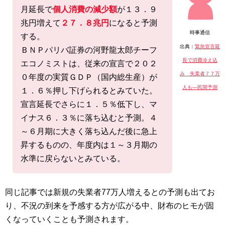
月延長で
個人消費の減少額
が１３．９
兆円増えて
２７．８兆円
になると予測
時事通信
する。
出典：
緊急宣言延
ＢＮＰパリバ証券の河野龍太郎チーフ
長で消費冷え込
エコノミストは、従来の宣言で２０２
み 失業者７７万
０年度の実質ＧＤＰ（国内総生産）が
人も―民間予測
１．６％押し下げられるとみていた。
宣言延長でさらに１．５％低下し、マ
イナス６．３％に落ち込むと予測。４
～６月期に大きく落ち込んだ後に急上
昇するものの、年度内は１～３月期の
水準に戻らないとみている。
同じ記事では新規の失業者77万人増えるとの予測も出てお
り、不況の到来を予感する方が広がる中、財布のヒモが固
くなっていくことも予測されます。