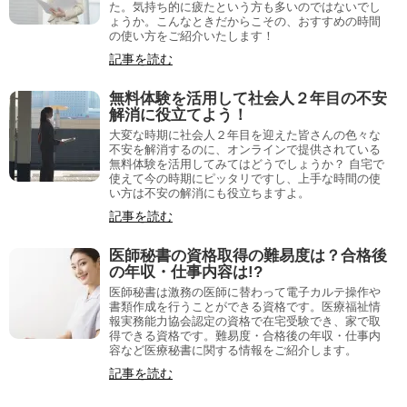
た。気持ち的に疲たという方も多いのではないでし
ょうか。こんなときだからこその、おすすめの時間
の使い方をご紹介いたします！
記事を読む
無料体験を活用して社会人２年目の不安
解消に役立てよう！
大変な時期に社会人２年目を迎えた皆さんの色々な
不安を解消するのに、オンラインで提供されている
無料体験を活用してみてはどうでしょうか？ 自宅で
使えて今の時期にピッタリですし、上手な時間の使
い方は不安の解消にも役立ちますよ。
記事を読む
医師秘書の資格取得の難易度は？合格後
の年収・仕事内容は!?
医師秘書は激務の医師に替わって電子カルテ操作や
書類作成を行うことができる資格です。医療福祉情
報実務能力協会認定の資格で在宅受験でき、家で取
得できる資格です。難易度・合格後の年収・仕事内
容など医療秘書に関する情報をご紹介します。
記事を読む