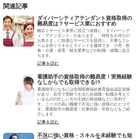
関連記事
ダイバーシティアテンダント資格取得の
難易度は？サービス業におすすめ
幅広くサービス業界に役立つ資格に「ダイバーシテ
ィ・アテンダント」があります。「特性をお持ちの
お客さま」に快適なサービスを提供し、不要なクレ
ームを防ぐスキルとマインドを修得でき、小売・飲
食・介護・保育・観光業界などの転職・就職に役立
ちます。
記事を読む
看護助手の資格取得の難易度！実務経験
なしからでも取得できる!?
看護助手になるには全国医療福祉教育協会認定資格
があり、在宅で受験できるため就職・転職を考えて
いるものの忙しい方や主婦の再就職などに有利で
す。ニーズの高い職種で不況に強い資格のひとつで
す。看護助手の難易度・仕事内容・年収などをご紹
介します。
記事を読む
不況に強い資格・スキルを未経験でも短