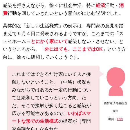
感染を押さえながら、徐々に社会生活、特に
経済
活動・
消
費
行動を回していきたいという意向がにじむ説明でした。
具体的な「新しい生活様式」の例示は、専門家の意見を踏
まえて５月４日に発表されるようですが、これまでの「ス
テイホーム＝
とにかく家にいて
感染しない・させない」と
いうところから、「
外に出ても、ここまではOK
」という方
向に、徐々に緩和していくようです。
これまではできるだけ家にいて人と接
触しないということ。（中略）状況も
みながらではあるが一定の行動につい
ては緩和していこうという方向。た
西村経済再生担当
だ、そこで接触が多く起こると感染が
大臣
広がる可能性があるので、
いわばスマ
出典：
FNN
ートな形での生活様式
の提案が（専門
家会議から）なされた。