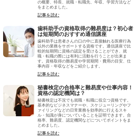
の概要、特長、就職・転職先、年収、学習方法など
をまとめました。
記事を読む
歯科助手の資格取得の難易度は？初心者
は短期間のおすすめ通信講座
歯科助手は患者さんの口の中に直接触れる医療行為
以外の業務をサポートする資格です。通信講座で比
較的短期間に資格の認定を受けることができ、就
職・転職の際には有利に活動を行うことが出来ま
す。資格取得の難易度や学習期間・費用の目安、仕
事内容・年収などをご紹介します。
記事を読む
秘書検定の合格率と難易度や仕事内容！
資格の認定機関は？
秘書検定は不況でも就職・転職に役立つ資格です。
基本的なビジネスマナーや、スケジューリングやフ
ァイリングなどの日常業務を効率的に行えるスキ
ル・知識が身についていることを証明できます。合
格率、難易度、認定機関などについてポイントをま
とめました。
記事を読む