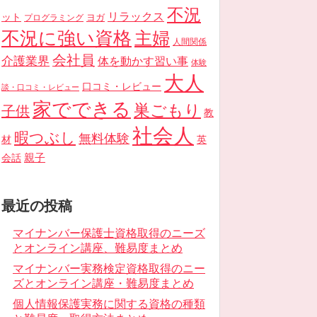
不況
リラックス
ット
ヨガ
プログラミング
不況に強い資格
主婦
人間関係
会社員
介護業界
体を動かす習い事
体験
大人
口コミ・レビュー
談・口コミ・レビュー
家でできる
巣ごもり
子供
教
社会人
暇つぶし
無料体験
材
英
親子
会話
最近の投稿
マイナンバー保護士資格取得のニーズ
とオンライン講座、難易度まとめ
マイナンバー実務検定資格取得のニー
ズとオンライン講座・難易度まとめ
個人情報保護実務に関する資格の種類