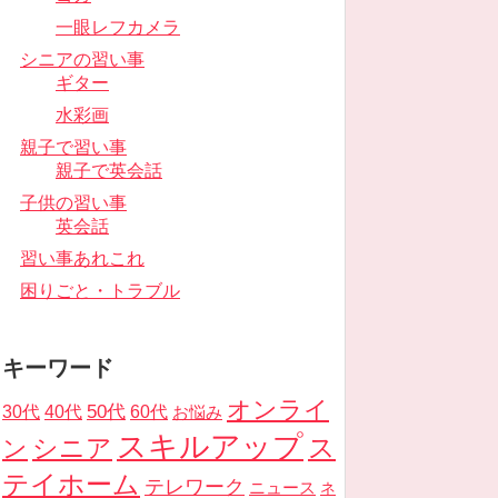
一眼レフカメラ
シニアの習い事
ギター
水彩画
親子で習い事
親子で英会話
子供の習い事
英会話
習い事あれこれ
困りごと・トラブル
キーワード
オンライ
50代
30代
40代
60代
お悩み
スキルアップ
ス
ン
シニア
テイホーム
テレワーク
ニュース
ネ