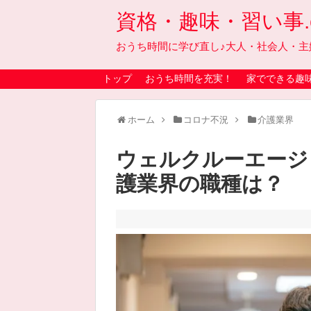
資格・趣味・習い事.on
おうち時間に学び直し♪大人・社会人・主
トップ
おうち時間を充実！
家でできる趣
ホーム
コロナ不況
介護業界
ウェルクルーエージ
護業界の職種は？