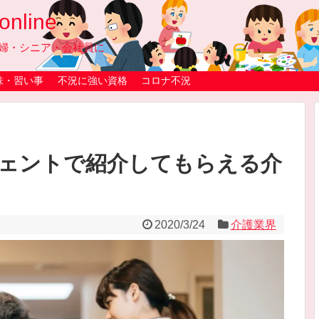
line
婦・シニア・会社員に
味・習い事
不況に強い資格
コロナ不況
ェントで紹介してもらえる介
2020/3/24
介護業界