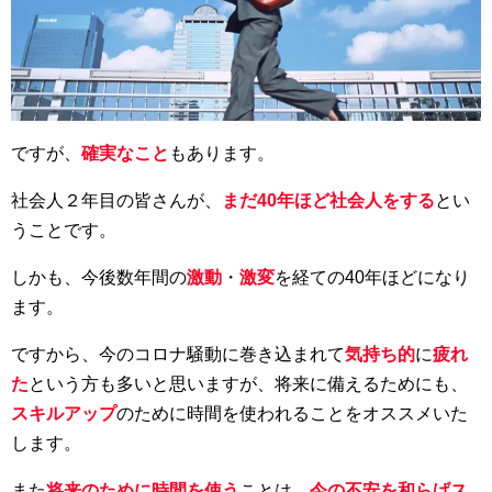
ですが、
確実なこと
もあります。
社会人２年目の皆さんが、
まだ40年ほど社会人をする
とい
うことです。
しかも、今後数年間の
激動
・
激変
を経ての40年ほどになり
ます。
ですから、今のコロナ騒動に巻き込まれて
気持ち的
に
疲れ
た
という方も多いと思いますが、将来に備えるためにも、
スキルアップ
のために時間を使われることをオススメいた
します。
また
将来のために時間を使う
ことは、
今の不安を和らげス