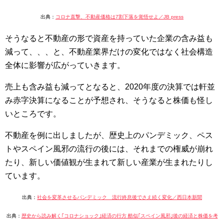
出典：
コロナ直撃、不動産価格は7割下落を覚悟せよ／JB press
そうなると不動産の形で資産を持っていた企業の含み益も
減って、、、と、不動産業界だけの変化ではなく社会構造
全体に影響が広がっていきます。
売上も含み益も減ってとなると、2020年度の決算では軒並
み赤字決算になることが予想され、そうなると株価も怪し
いところです。
不動産を例に出しましたが、歴史上のパンデミック、ペス
トやスペイン風邪の流行の後には、それまでの権威が崩れ
たり、新しい価値観が生まれて新しい産業が生まれたりし
ています。
出典：
社会を変革させるパンデミック 流行終息後でさえ続く変化／西日本新聞
出典：
歴史から読み解く｢コロナショック｣経済の行方 酷似｢スペイン風邪｣後の経済と株価を考