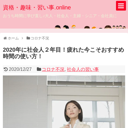
資格・趣味・習い事.online
おうち時間に学び直し♪大人・社会人・主婦・シニア・会社員に
ホーム
コロナ不況
2020年に社会人２年目！疲れた今こそおすすめ
時間の使い方！
2020/12/27
コロナ不況
,
社会人の習い事