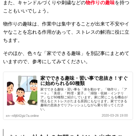
また、キャンドルづくりや刺繍などの
物作りの趣味
を持つ
こともいいでしょう。
物作りの趣味は、作業中は集中することが出来て不安やイ
ヤなことを忘れる作用があって、ストレスの解消に役に立
ちます。
そのほか、色々な「家でできる趣味」を別記事にまとめて
いますので、参考にしてみてください。
家でできる趣味・習い事で息抜き！すぐ
に始められる60種類
家でできる趣味・習い事を「体を動かす」「物作り」「ア
ート」「美容」「料理・菓子」「掃除・収納・インテリ
ア」など60種類ご紹介しています。家に閉じこもる機会が
増えるとストレスがたまる原因にもなります。家でできる
趣味の息抜きでリフレッシュしながら乗り切ってくださ
い。
2020-03-26 19:00
xn--n8j642giz7a.online