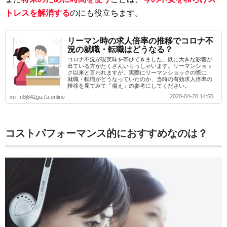
トレスを解消する
のにも役立ちます。
リーマン時の求人倍率の推移でコロナ不
況の就職・転職はどうなる？
コロナ不況が現実味を帯びてきました。既に大きな影響が
出ている方がたくさんいらっしゃいます。リーマンショッ
ク以来と言われますが、実際にリーマンショックの際に、
就職・転職がどうなっていたのか、当時の有効求人倍率の
推移を見てみて「備え」の参考にしてください。
2020-04-20 14:50
xn--n8j642giz7a.online
コストパフォーマンス的におすすめなのは？