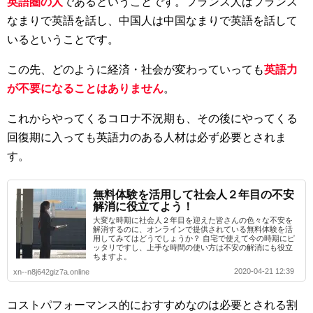
英語圏の人
であるということです。フランス人はフランス
なまりで英語を話し、中国人は中国なまりで英語を話して
いるということです。
この先、どのように経済・社会が変わっていっても
英語力
が不要になることはありません
。
これからやってくるコロナ不況期も、その後にやってくる
回復期に入っても英語力のある人材は必ず必要とされま
す。
無料体験を活用して社会人２年目の不安
解消に役立てよう！
大変な時期に社会人２年目を迎えた皆さんの色々な不安を
解消するのに、オンラインで提供されている無料体験を活
用してみてはどうでしょうか？ 自宅で使えて今の時期にピ
ッタリですし、上手な時間の使い方は不安の解消にも役立
ちますよ。
2020-04-21 12:39
xn--n8j642giz7a.online
コストパフォーマンス的におすすめなのは必要とされる割