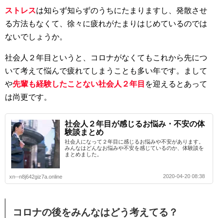
ストレス
は知らず知らずのうちにたまりますし、発散させ
る方法もなくて、徐々に疲れがたまりはじめているのでは
ないでしょうか。
社会人２年目というと、コロナがなくてもこれから先につ
いて考えて悩んで疲れてしまうことも多い年です。まして
や
先輩も経験したことない社会人２年目
を迎えるとあって
は尚更です。
社会人２年目が感じるお悩み・不安の体
験談まとめ
社会人になって２年目に感じるお悩みや不安があります。
みんなはどんなお悩みや不安を感じているのか、体験談を
まとめました。
2020-04-20 08:38
xn--n8j642giz7a.online
コロナの後をみんなはどう考えてる？