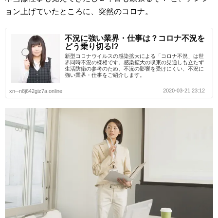
ョン上げていたところに、突然のコロナ。
不況に強い業界・仕事は？コロナ不況を
どう乗り切る!?
新型コロナウイルスの感染拡大による「コロナ不況」は世
界同時不況の様相です。感染拡大の収束の見通しも立たず
生活防衛の参考のため、不況の影響を受けにくい、不況に
強い業界・仕事をご紹介します。
2020-03-21 23:12
xn--n8j642giz7a.online