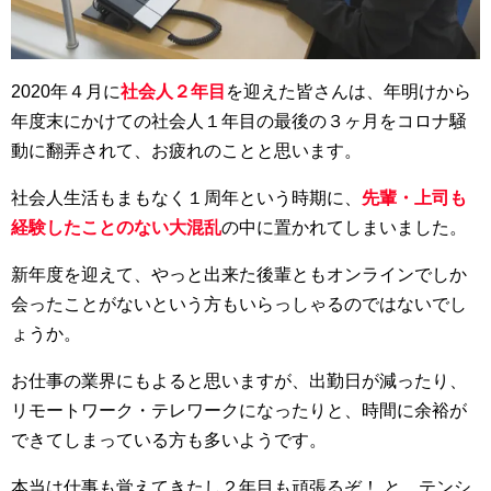
2020年４月に
社会人２年目
を迎えた皆さんは、年明けから
年度末にかけての社会人１年目の最後の３ヶ月をコロナ騒
動に翻弄されて、お疲れのことと思います。
社会人生活もまもなく１周年という時期に、
先輩・上司も
経験したことのない大混乱
の中に置かれてしまいました。
新年度を迎えて、やっと出来た後輩ともオンラインでしか
会ったことがないという方もいらっしゃるのではないでし
ょうか。
お仕事の業界にもよると思いますが、出勤日が減ったり、
リモートワーク・テレワークになったりと、時間に余裕が
できてしまっている方も多いようです。
本当は仕事も覚えてきたし２年目も頑張るぞ！ と、テンシ