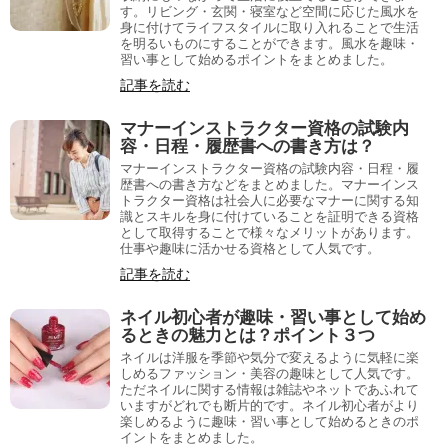
す。リビング・玄関・寝室など空間に応じた風水を
身に付けてライフスタイルに取り入れることで生活
を明るいものにすることができます。風水を趣味・
習い事として始めるポイントをまとめました。
記事を読む
マナーインストラクター資格の試験内
容・日程・履歴書への書き方は？
マナーインストラクター資格の試験内容・日程・履
歴書への書き方などをまとめました。マナーインス
トラクター資格は社会人に必要なマナーに関する知
識とスキルを身に付けていることを証明できる資格
として取得することで様々なメリットがあります。
仕事や趣味に活かせる資格として人気です。
記事を読む
ネイル初心者が趣味・習い事として始め
るときの魅力とは？ポイント３つ
ネイルは洋服を季節や気分で変えるように気軽に楽
しめるファッション・美容の趣味として人気です。
ただネイルに関する情報は雑誌やネットであふれて
いますがどれでも断片的です。ネイル初心者がより
楽しめるように趣味・習い事として始めるときのポ
イントをまとめました。