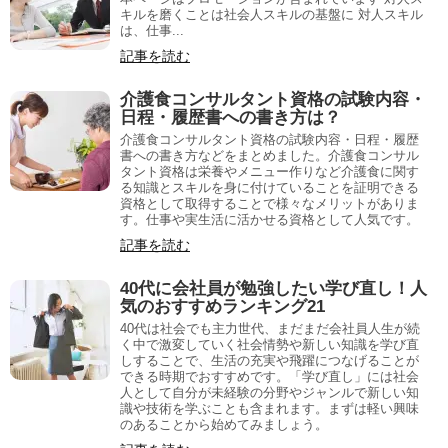
キルを磨くことは社会人スキルの基盤に 対人スキル
は、仕事...
記事を読む
介護食コンサルタント資格の試験内容・
日程・履歴書への書き方は？
介護食コンサルタント資格の試験内容・日程・履歴
書への書き方などをまとめました。介護食コンサル
タント資格は栄養やメニュー作りなど介護食に関す
る知識とスキルを身に付けていることを証明できる
資格として取得することで様々なメリットがありま
す。仕事や実生活に活かせる資格として人気です。
記事を読む
40代に会社員が勉強したい学び直し！人
気のおすすめランキング21
40代は社会でも主力世代、まだまだ会社員人生が続
く中で激変していく社会情勢や新しい知識を学び直
しすることで、生活の充実や飛躍につなげることが
できる時期でおすすめです。「学び直し」には社会
人として自分が未経験の分野やジャンルで新しい知
識や技術を学ぶことも含まれます。まずは軽い興味
のあることから始めてみましょう。