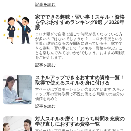
記事を読む
家でできる趣味・習い事！スキル・資格
を学ぶおすすめランキング9選 ／2026年
版
コロナ騒ぎで自宅で過ごす時間が長くなっている方
が多いのではないでしょうか？ コロナ不況という
言葉が現実になるのが間近に迫っている今、家でで
きる趣味・習い事として「スキル・資格を学ぶ」こ
とを楽しんでみてはいかがでしょう。おすすめ9種類
をご紹介します。
記事を読む
スキルアップできるおすすめ資格一覧！
取得で使えるスキルを身に付ける
本ページはプロモーションが含まれています スキル
アップ系の資格取得で不況に備える 職場での自分の
価値を高めら...
記事を読む
対人スキルを磨く！おうち時間を充実の
学び直しにおすすめ資格一覧
本ページはプロモーションが含まれています 対人ス