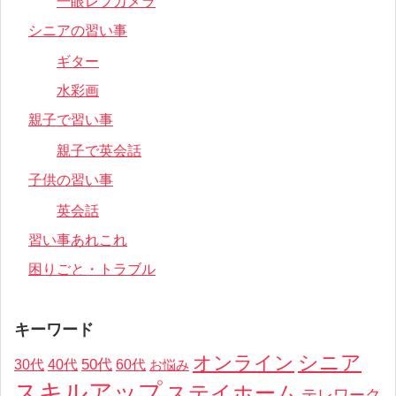
一眼レフカメラ
シニアの習い事
ギター
水彩画
親子で習い事
親子で英会話
子供の習い事
英会話
習い事あれこれ
困りごと・トラブル
キーワード
オンライン
シニア
50代
30代
40代
60代
お悩み
スキルアップ
ステイホーム
テレワーク