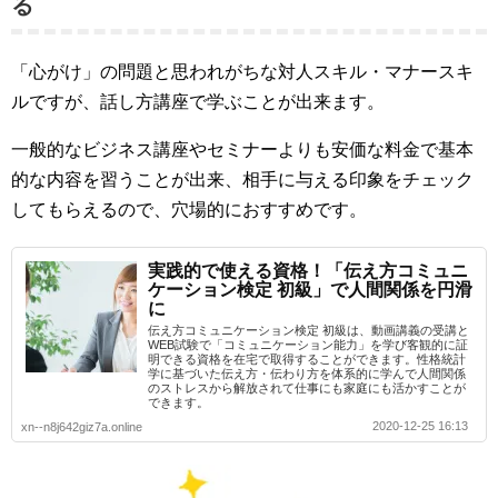
る
「心がけ」の問題と思われがちな対人スキル・マナースキ
ルですが、話し方講座で学ぶことが出来ます。
一般的なビジネス講座やセミナーよりも安価な料金で基本
的な内容を習うことが出来、相手に与える印象をチェック
してもらえるので、穴場的におすすめです。
実践的で使える資格！「伝え方コミュニ
ケーション検定 初級」で人間関係を円滑
に
伝え方コミュニケーション検定 初級は、動画講義の受講と
WEB試験で「コミュニケーション能力」を学び客観的に証
明できる資格を在宅で取得することができます。性格統計
学に基づいた伝え方・伝わり方を体系的に学んで人間関係
のストレスから解放されて仕事にも家庭にも活かすことが
できます。
2020-12-25 16:13
xn--n8j642giz7a.online