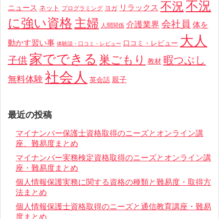
不況
不況
リラックス
ニュース
ネット
ヨガ
プログラミング
に強い資格
主婦
会社員
介護業界
体を
人間関係
大人
動かす習い事
口コミ・レビュー
体験談・口コミ・レビュー
家でできる
巣ごもり
暇つぶし
子供
教材
社会人
無料体験
親子
英会話
最近の投稿
マイナンバー保護士資格取得のニーズとオンライン講
座、難易度まとめ
マイナンバー実務検定資格取得のニーズとオンライン講
座・難易度まとめ
個人情報保護実務に関する資格の種類と難易度・取得方
法まとめ
個人情報保護士資格取得のニーズと通信教育講座・難易
度まとめ