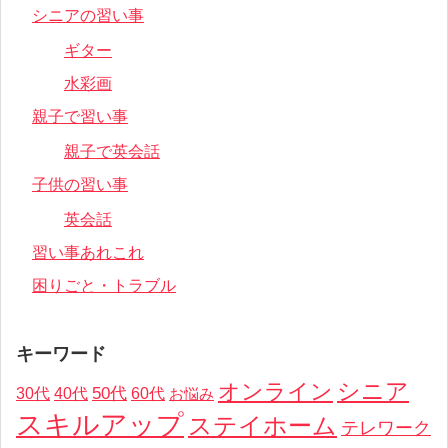
シニアの習い事
ギター
水彩画
親子で習い事
親子で英会話
子供の習い事
英会話
習い事あれこれ
困りごと・トラブル
キーワード
オンライン
シニア
50代
30代
40代
60代
お悩み
スキルアップ
ステイホーム
テレワーク