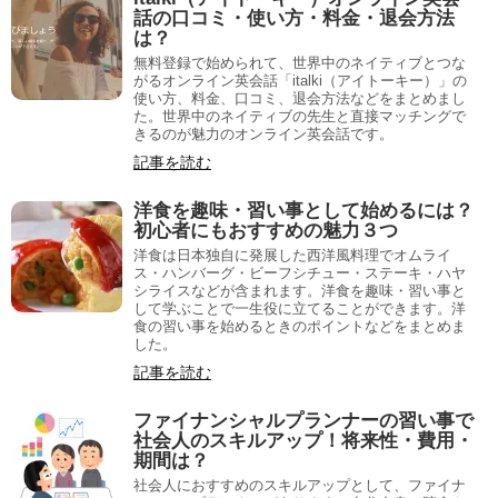
話の口コミ・使い方・料金・退会方法
は？
無料登録で始められて、世界中のネイティブとつな
がるオンライン英会話「italki（アイトーキー）」の
使い方、料金、口コミ、退会方法などをまとめまし
た。世界中のネイティブの先生と直接マッチングで
きるのが魅力のオンライン英会話です。
記事を読む
洋食を趣味・習い事として始めるには？
初心者にもおすすめの魅力３つ
洋食は日本独自に発展した西洋風料理でオムライ
ス・ハンバーグ・ビーフシチュー・ステーキ・ハヤ
シライスなどが含まれます。洋食を趣味・習い事と
して学ぶことで一生役に立てることができます。洋
食の習い事を始めるときのポイントなどをまとめま
した。
記事を読む
ファイナンシャルプランナーの習い事で
社会人のスキルアップ！将来性・費用・
期間は？
社会人におすすめのスキルアップとして、ファイナ