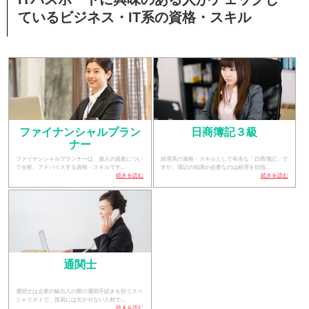
ているビジネス・IT系の資格・スキル
ファイナンシャルプラン
日商簿記３級
ナー
ファイナンシャルプランナーは、個人の資産につい
経理系の資格・スキルとして有名な「日商簿記」で
て分析、アドバイスする資格・スキルです…
すが、簿記の知識が必要なのは経理を目指…
続きを読む
続きを読む
通関士
通関士は企業の輸出入の際の通関手続きを担うスペ
シャリストで、貿易には欠かせない人材で…
続きを読む