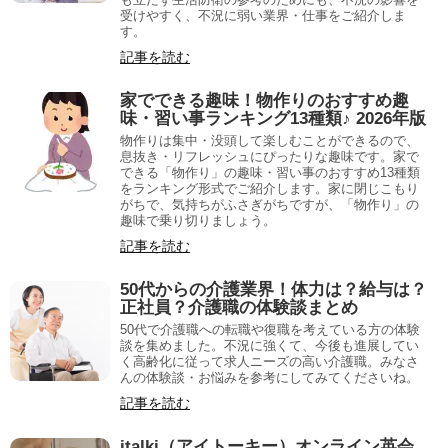
受けやすく、不況に弱い業界・仕事をご紹介しま
す。
記事を読む
家でできる趣味！物作りのおすすめ趣
味・習い事ランキング13種類♪ 2026年版
物作りは集中・没頭して楽しむことができるので、
息抜き・リフレッシュにぴったりな趣味です。家で
できる「物作り」の趣味・習い事のおすすめ13種類
をランキング形式でご紹介します。家に閉じこもり
がちで、気持ちがふさぎがちですが、「物作り」の
趣味で乗り切りましょう。
記事を読む
50代からの介護業界！体力は？給与は？
正社員？介護職の体験談まとめ
50代で介護職への転職や復職を考えている方の体験
談を集めました。不況に強くて、今後も進展してい
く高齢化に従って求人ニーズの高い介護職。みなさ
んの体験談・お悩みを参考にしてみてくださいね。
記事を読む
italki（アイトーキー）オンライン英会