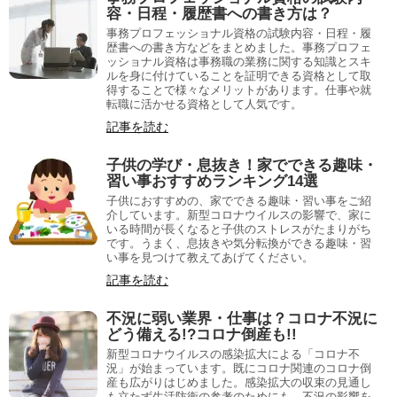
容・日程・履歴書への書き方は？
事務プロフェッショナル資格の試験内容・日程・履
歴書への書き方などをまとめました。事務プロフェ
ッショナル資格は事務職の業務に関する知識とスキ
ルを身に付けていることを証明できる資格として取
得することで様々なメリットがあります。仕事や就
転職に活かせる資格として人気です。
記事を読む
子供の学び・息抜き！家でできる趣味・
習い事おすすめランキング14選
子供におすすめの、家でできる趣味・習い事をご紹
介しています。新型コロナウイルスの影響で、家に
いる時間が長くなると子供のストレスがたまりがち
です。うまく、息抜きや気分転換ができる趣味・習
い事を見つけて教えてあげてください。
記事を読む
不況に弱い業界・仕事は？コロナ不況に
どう備える!?コロナ倒産も!!
新型コロナウイルスの感染拡大による「コロナ不
況」が始まっています。既にコロナ関連のコロナ倒
産も広がりはじめました。感染拡大の収束の見通し
も立たず生活防衛の参考のためにも、不況の影響を