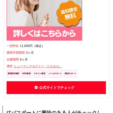
一括料金
11,000円（税込）
標準学習期間
3ヶ月
在籍期間
6ヶ月
運営
ヒューマンアカデミー「たのまな」
資料請求無料
WEB教材
テキスト教材
メールサポート
郵送サポート
公式サイトでチェック
ITパスポートに興味のある人がチェックし