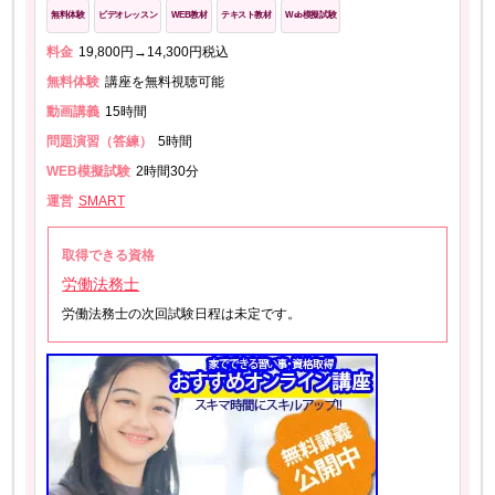
無料体験
ビデオレッスン
WEB教材
テキスト教材
Web模擬試験
料金
19,800円→14,300円税込
無料体験
講座を無料視聴可能
動画講義
15時間
問題演習（答練）
5時間
WEB模擬試験
2時間30分
運営
SMART
取得できる資格
労働法務士
労働法務士の次回試験日程は未定です。