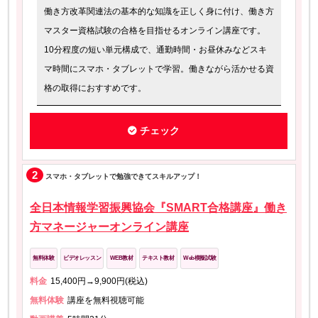
働き方改革関連法の基本的な知識を正しく身に付け、働き方
マスター資格試験の合格を目指せるオンライン講座です。
10分程度の短い単元構成で、通勤時間・お昼休みなどスキ
マ時間にスマホ・タブレットで学習。働きながら活かせる資
格の取得におすすめです。
チェック
2
スマホ・タブレットで勉強できてスキルアップ！
全日本情報学習振興協会『SMART合格講座』働き
方マネージャーオンライン講座
無料体験
ビデオレッスン
WEB教材
テキスト教材
Web模擬試験
料金
15,400円→9,900円(税込)
無料体験
講座を無料視聴可能