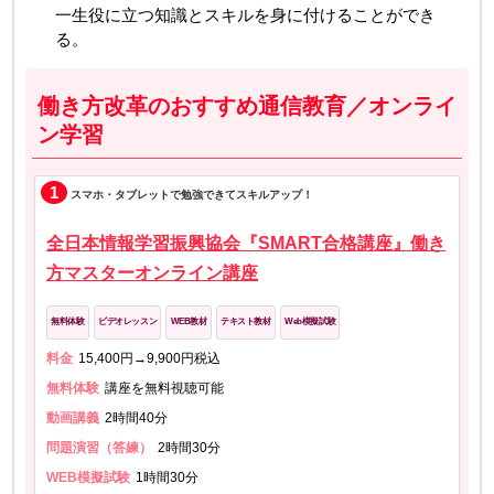
一生役に立つ知識とスキルを身に付けることができ
る。
働き方改革のおすすめ通信教育／オンライ
ン学習
1
スマホ・タブレットで勉強できてスキルアップ！
全日本情報学習振興協会『SMART合格講座』働き
方マスターオンライン講座
無料体験
ビデオレッスン
WEB教材
テキスト教材
Web模擬試験
料金
15,400円→9,900円税込
無料体験
講座を無料視聴可能
動画講義
2時間40分
問題演習（答練）
2時間30分
WEB模擬試験
1時間30分