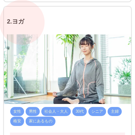
2.ヨガ
女性
男性
社会人・大人
30代
シニア
主婦
格安
家にあるもの