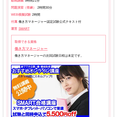
動画講義
5時間21分
問題演習（答練）
2時間30分
WEB模擬試験
2時間
付属
働き方マネージャー認定試験公式テキスト付
運営
SMART
取得できる資格
働き方マネージャー
働き方マネージャーの次回試験日程は未定です。