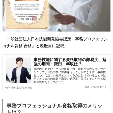
「一般社団法人日本技能開発協会認定 事務プロフェッシ
ョナル資格 合格」と履歴書に記載。
事務技能に関する資格取得の難易度、勉
強の期間・費用、年収は？
事務職に必要なスキルは多岐に渡り適切な知識を身に付け
ることでより効率的に業務を行うことができます。事務技
能について正しい知識とスキルを身に付けていることを証
明できる資格の種類と取得の難易度、取得までにかかる期
間や費用をまとめました。
2021-03-30 11:14
xn--n8j642giz7a.online
事務プロフェッショナル資格取得のメリッ
トは？