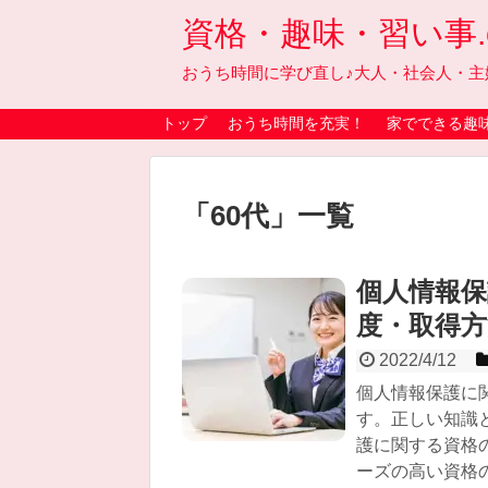
資格・趣味・習い事.on
おうち時間に学び直し♪大人・社会人・主
トップ
おうち時間を充実！
家でできる趣
「
60代
」
一覧
個人情報
度・取得
2022/4/12
個人情報保護に
す。正しい知識
護に関する資格
ーズの高い資格