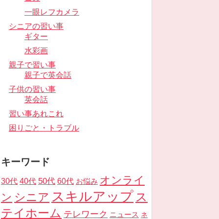
一眼レフカメラ
シニアの習い事
ギター
水彩画
親子で習い事
親子で英会話
子供の習い事
英会話
習い事あれこれ
困りごと・トラブル
キーワード
オンライ
50代
30代
40代
60代
お悩み
スキルアップ
ス
ン
シニア
テイホーム
テレワーク
ニュース
ネ