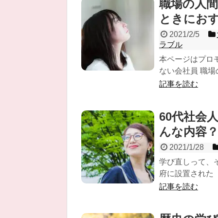
職場の人
ときにおす
2021/2/5
ラブル
本ページはプロ
ない会社員 職場
記事を読む
60代社会
んな内容
2021/1/28
学び直しって、そ
府に設置された「
記事を読む