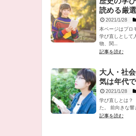
歴史の学
読める厳選
2021/1/28
本ページはプロ
学び直しとして
物、関...
記事を読む
大人・社
気は年代
2021/1/28
学び直しとは？
た。 前向きな響
記事を読む