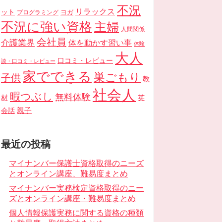
不況
リラックス
ット
ヨガ
プログラミング
不況に強い資格
主婦
人間関係
会社員
介護業界
体を動かす習い事
体験
大人
口コミ・レビュー
談・口コミ・レビュー
家でできる
巣ごもり
子供
教
社会人
暇つぶし
無料体験
材
英
親子
会話
最近の投稿
マイナンバー保護士資格取得のニーズ
とオンライン講座、難易度まとめ
マイナンバー実務検定資格取得のニー
ズとオンライン講座・難易度まとめ
個人情報保護実務に関する資格の種類