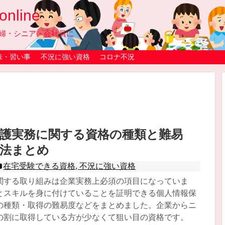
line
婦・シニア・会社員に
味・習い事
不況に強い資格
コロナ不況
保護実務に関する資格の種類と難易
方法まとめ
在宅受験できる資格
,
不況に強い資格
関する取り組みは企業実務上必須の項目になっていま
とスキルを身に付けていることを証明できる個人情報保
の種類・取得の難易度などをまとめました。企業からニ
の割に取得している方が少なくて狙い目の資格です。