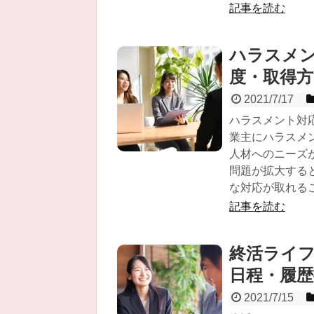
記事を読む
ハラスメ
度・取得
2021/7/17
ハラスメント対
業主にハラスメ
人材へのニーズ
問題が拡大する
な対応が取れる
記事を読む
終活ライ
日程・履
2021/7/15