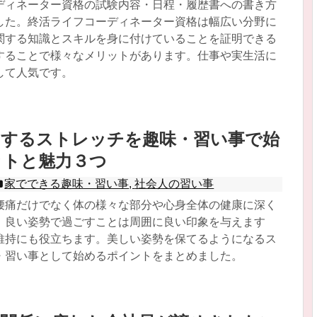
ディネーター資格の試験内容・日程・履歴書への書き方
した。終活ライフコーディネーター資格は幅広い分野に
関する知識とスキルを身に付けていることを証明できる
することで様々なメリットがあります。仕事や実生活に
して人気です。
くするストレッチを趣味・習い事で始
ットと魅力３つ
家でできる趣味・習い事
,
社会人の習い事
腰痛だけでなく体の様々な部分や心身全体の健康に深く
。良い姿勢で過ごすことは周囲に良い印象を与えます
維持にも役立ちます。美しい姿勢を保てるようになるス
・習い事として始めるポイントをまとめました。