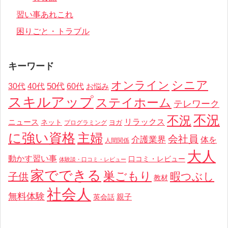
習い事あれこれ
困りごと・トラブル
キーワード
オンライン
シニア
50代
30代
40代
60代
お悩み
スキルアップ
ステイホーム
テレワーク
不況
不況
リラックス
ニュース
ネット
ヨガ
プログラミング
に強い資格
主婦
会社員
介護業界
体を
人間関係
大人
動かす習い事
口コミ・レビュー
体験談・口コミ・レビュー
家でできる
巣ごもり
暇つぶし
子供
教材
社会人
無料体験
親子
英会話