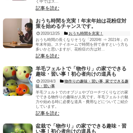
く中ではス...
記事を読む
おうち時間を充実！年末年始は花粉症対
策を始めるチャンスです。
2020/12/25
おうち時間を充実！
おうち時間の長くなりそうな「2020年 ⇒ 2021年」の
年末年始。ステイホームで時間を持て余すという方も
多いかと思いますが、花粉症の方は対...
記事を読む
羊毛フェルトで「物作り」の家でできる
趣味・習い事！初心者向けの道具も
2020/4/3
物作りの趣味・習い事
,
家でできる趣
味・習い事
羊毛フェルトでのオブジェやブローチづくりなどの家
でできる物作りの趣味が人気です。羊毛フェルトの魅
力や始める時に必要な道具・費用などについてご紹介
しています。
記事を読む
盆栽で「物作り」の家でできる趣味・習
い事！初心者向けの道具も