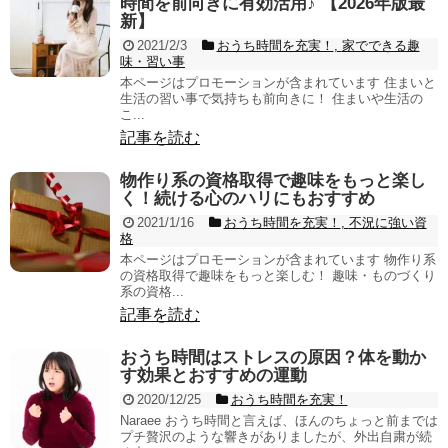
時間を前向きに有効活用♪ 【2026年版最
新】
2021/2/3
おうち時間を充実！
,
家でできる趣
味・習い事
本ページはプロモーションが含まれています 住まいと
生活の習い事で気持ちも前向きに！ 住まいや生活の
こ...
記事を読む
物作り系の資格取得で趣味をもっと楽し
く！続ける心のハリにもおすすめ
2021/1/16
おうち時間を充実！
,
不況に強い資
格
本ページはプロモーションが含まれています 物作り系
の資格取得で趣味をもっと楽しむ！ 趣味・ものづくり
系の資格...
記事を読む
おうち時間はストレスの原因？体を動か
す効果とおすすめの運動
2020/12/25
おうち時間を充実！
Naraee おうち時間と言えば、ほんのちょっと前までは
プチ贅沢のような響きがありましたが、外出自粛が続