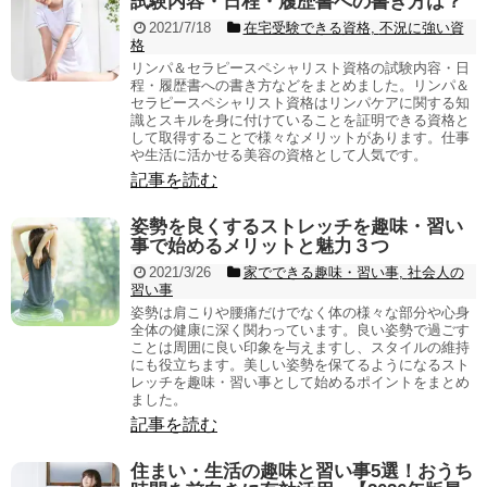
試験内容・日程・履歴書への書き方は？
2021/7/18
在宅受験できる資格
,
不況に強い資
格
リンパ＆セラピースペシャリスト資格の試験内容・日
程・履歴書への書き方などをまとめました。リンパ＆
セラピースペシャリスト資格はリンパケアに関する知
識とスキルを身に付けていることを証明できる資格と
して取得することで様々なメリットがあります。仕事
や生活に活かせる美容の資格として人気です。
記事を読む
姿勢を良くするストレッチを趣味・習い
事で始めるメリットと魅力３つ
2021/3/26
家でできる趣味・習い事
,
社会人の
習い事
姿勢は肩こりや腰痛だけでなく体の様々な部分や心身
全体の健康に深く関わっています。良い姿勢で過ごす
ことは周囲に良い印象を与えますし、スタイルの維持
にも役立ちます。美しい姿勢を保てるようになるスト
レッチを趣味・習い事として始めるポイントをまとめ
ました。
記事を読む
住まい・生活の趣味と習い事5選！おうち