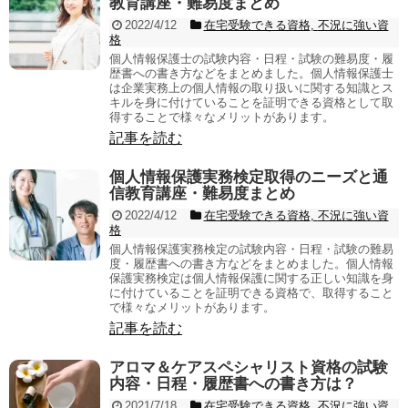
教育講座・難易度まとめ
2022/4/12
在宅受験できる資格
,
不況に強い資
格
個人情報保護士の試験内容・日程・試験の難易度・履
歴書への書き方などをまとめました。個人情報保護士
は企業実務上の個人情報の取り扱いに関する知識とス
キルを身に付けていることを証明できる資格として取
得することで様々なメリットがあります。
記事を読む
個人情報保護実務検定取得のニーズと通
信教育講座・難易度まとめ
2022/4/12
在宅受験できる資格
,
不況に強い資
格
個人情報保護実務検定の試験内容・日程・試験の難易
度・履歴書への書き方などをまとめました。個人情報
保護実務検定は個人情報保護に関する正しい知識を身
に付けていることを証明できる資格で、取得すること
で様々なメリットがあります。
記事を読む
アロマ＆ケアスペシャリスト資格の試験
内容・日程・履歴書への書き方は？
2021/7/18
在宅受験できる資格
,
不況に強い資