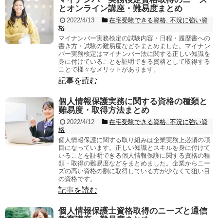
とオンライン講座・難易度まとめ
2022/4/13
在宅受験できる資格
,
不況に強い資
格
マイナンバー実務検定の試験内容・日程・履歴書への
書き方・試験の難易度などをまとめました。マイナン
バー実務検定はマイナンバー法に関する正しい知識を
身に付けていることを証明できる資格として取得する
ことで様々なメリットがあります。
記事を読む
個人情報保護実務に関する資格の種類と
難易度・取得方法まとめ
2022/4/12
在宅受験できる資格
,
不況に強い資
格
個人情報保護に関する取り組みは企業実務上必須の項
目になっています。正しい知識とスキルを身に付けて
いることを証明できる個人情報保護に関する資格の種
類・取得の難易度などをまとめました。企業からニー
ズの高い資格の割に取得している方が少なくて狙い目
の資格です。
記事を読む
個人情報保護士資格取得のニーズと通信