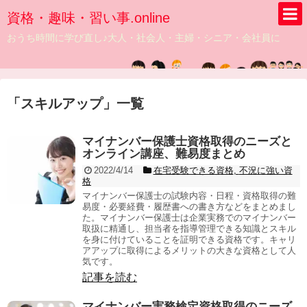
資格・趣味・習い事.online
おうち時間に学び直し♪大人・社会人・主婦・シニア・会社員に
「
スキルアップ
」
一覧
マイナンバー保護士資格取得のニーズと
オンライン講座、難易度まとめ
2022/4/14
在宅受験できる資格
,
不況に強い資
格
マイナンバー保護士の試験内容・日程・資格取得の難
易度・必要経費・履歴書への書き方などをまとめまし
た。マイナンバー保護士は企業実務でのマイナンバー
取扱に精通し、担当者を指導管理できる知識とスキル
を身に付けていることを証明できる資格です。キャリ
アアップに取得によるメリットの大きな資格として人
気です。
記事を読む
マイナンバー実務検定資格取得のニーズ