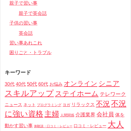
親子で習い事
親子で英会話
子供の習い事
英会話
習い事あれこれ
困りごと・トラブル
キーワード
オンライン
シニア
50代
30代
40代
60代
お悩み
スキルアップ
ステイホーム
テレワーク
不況
不況
リラックス
ニュース
ネット
ヨガ
プログラミング
に強い資格
主婦
会社員
介護業界
体を
人間関係
大人
動かす習い事
口コミ・レビュー
体験談・口コミ・レビュー