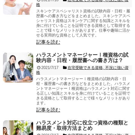
格
スキンケアスペシャリスト資格の試験内容・日程・履
歴書への書き方などをまとめました。スキンケアスペ
シャリスト資格はスキンケアに関する知識とスキルを
身に付けていることを証明できる資格として取得する
ことで様々なメリットがあります。仕事や趣味に活か
せる実用的な資格として人気です。
記事を読む
ハラスメントマネージャーⅠ種資格の試
験内容・日程・履歴書への書き方は？
2021/7/17
在宅受験できる資格
,
不況に強い資
格
ハラスメントマネージャーⅠ種資格の試験内容・日
程・履歴書への書き方などをまとめました。ハラスメ
ントマネージャーⅠ種資格はハラスメント対応に関す
る正しい知識とスキルを身に付けていることを証明で
きる資格として取得することで様々なメリットがあり
ます。
記事を読む
ハラスメント対応に役立つ資格の種類と
難易度・取得方法まとめ