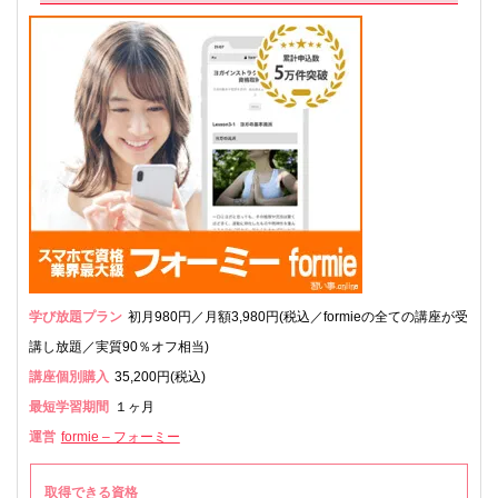
学び放題プラン
初月980円／月額3,980円(税込／formieの全ての講座が受
講し放題／実質90％オフ相当)
講座個別購入
35,200円(税込)
最短学習期間
１ヶ月
運営
formie – フォーミー
取得できる資格