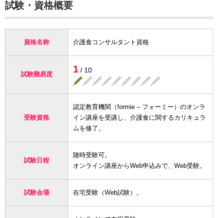
試験・資格概要
資格名称
介護食コンサルタント資格
1
/ 10
試験難易度
認定教育機関（formie – フォーミー）のオンラ
受験資格
イン講座を受講し、介護食に関するカリキュラ
ムを修了。
随時受験可。
試験日程
オンライン講座からWeb申込みで、Web受験。
試験会場
在宅受験（Web試験）。