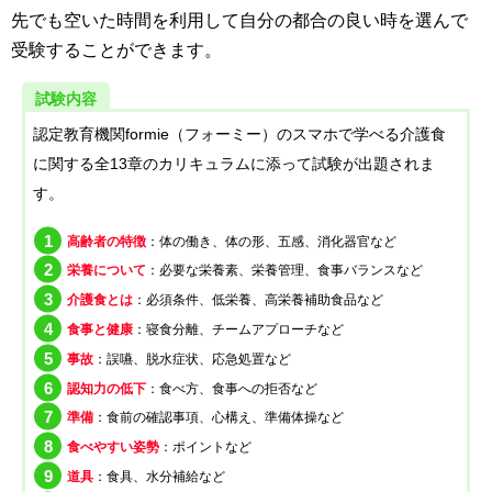
先でも空いた時間を利用して自分の都合の良い時を選んで
受験することができます。
試験内容
認定教育機関formie（フォーミー）のスマホで学べる介護食
に関する全13章のカリキュラムに添って試験が出題されま
す。
高齢者の特徴
：体の働き、体の形、五感、消化器官など
栄養について
：必要な栄養素、栄養管理、食事バランスなど
介護食とは
：必須条件、低栄養、高栄養補助食品など
食事と健康
：寝食分離、チームアプローチなど
事故
：誤嚥、脱水症状、応急処置など
認知力の低下
：食べ方、食事への拒否など
準備
：食前の確認事項、心構え、準備体操など
食べやすい姿勢
：ポイントなど
道具
：食具、水分補給など