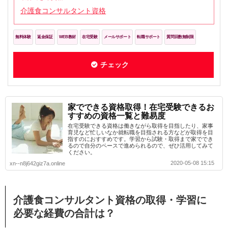
介護食コンサルタント資格
無料体験
返金保証
WEB教材
在宅受験
メールサポート
転職サポート
質問回数無制限
チェック
家でできる資格取得！在宅受験できるお
すすめの資格一覧と難易度
在宅受験できる資格は働きながら取得を目指したり、家事
育児など忙しいなか就転職を目指される方などが取得を目
指すのにおすすめです。学習から試験・取得まで家ででき
るので自分のペースで進められるので、ぜひ活用してみて
ください。
2020-05-08 15:15
xn--n8j642giz7a.online
介護食コンサルタント資格の取得・学習に
必要な経費の合計は？