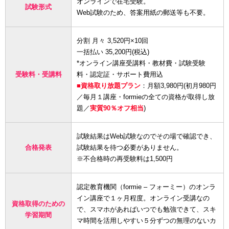
オンラインで在宅受験。
試験形式
Web試験のため、答案用紙の郵送等も不要。
分割 月々 3,520円×10回
一括払い 35,200円(税込)
*オンライン講座受講料・教材費・試験受験
受験料・受講料
料・認定証・サポート費用込
■資格取り放題プラン
：月額3,980円(初月980円
／毎月１講座・formieの全ての資格が取得し放
題／
実質90％オフ相当
)
試験結果はWeb試験なのでその場で確認でき、
合格発表
試験結果を待つ必要がありません。
※不合格時の再受験料は1,500円
認定教育機関（formie – フォーミー）のオンラ
イン講座で１ヶ月程度。オンライン受講なの
資格取得のための
で、スマホがあればいつでも勉強できて、スキ
学習期間
マ時間を活用しやすい５分ずつの無理のないカ