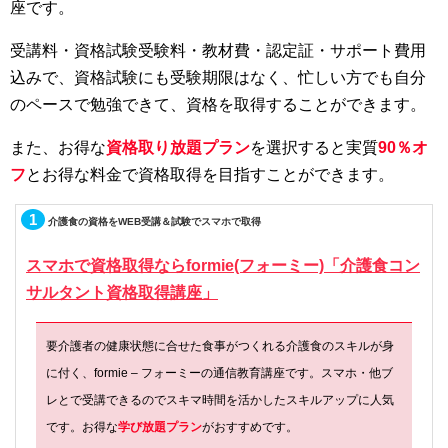
座です。
受講料・資格試験受験料・教材費・認定証・サポート費用
込みで、資格試験にも受験期限はなく、忙しい方でも自分
のペースで勉強できて、資格を取得することができます。
また、お得な
資格取り放題プラン
を選択すると実質
90％オ
フ
とお得な料金で資格取得を目指すことができます。
1
介護食の資格をWEB受講＆試験でスマホで取得
スマホで資格取得ならformie(フォーミー)「介護食コン
サルタント資格取得講座」
要介護者の健康状態に合せた食事がつくれる介護食のスキルが身
に付く、formie – フォーミーの通信教育講座です。スマホ・他ブ
レとで受講できるのでスキマ時間を活かしたスキルアップに人気
です。お得な
学び放題プラン
がおすすめです。