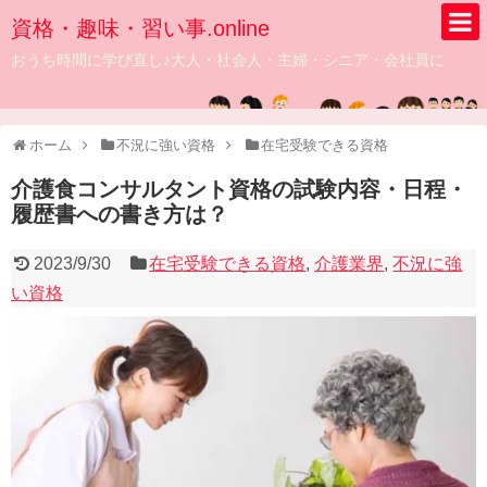
資格・趣味・習い事.online
おうち時間に学び直し♪大人・社会人・主婦・シニア・会社員に
ホーム
不況に強い資格
在宅受験できる資格
介護食コンサルタント資格の試験内容・日程・
履歴書への書き方は？
2023/9/30
在宅受験できる資格
,
介護業界
,
不況に強
い資格