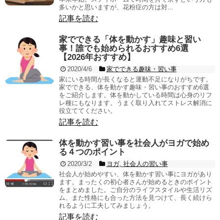
多いかと思いますが、花粉症の方は対...
記事を読む
家でできる「体を動かす」趣味と習い
事！誰でも始められるおすすめ6選
【2026年おすすめ】
2020/4/6
家でできる趣味・習い事
家にいる時間が長くなると運動不足になりがちです。
家でできる、体を動かす趣味・習い事のおすすめ6選
をご紹介します。体を動かしている時間は心身のリフ
レ種にもなります。うまく取り入れてストレス解消に
役立ててください。
記事を読む
体を動かす習い事を社会人がヨガで始め
る４つのポイント
2020/3/2
ヨガ
,
社会人の習い事
社会人が始めやすい、体を動かす習い事にヨガがあり
ます。まったくの初心者さんが始めるときのポイント
をまとめました。ご自分のライフスタイルや生活リズ
ム、また性格にも合った方法を見つけて、長く続けら
れるように工夫してみましょう。
記事を読む