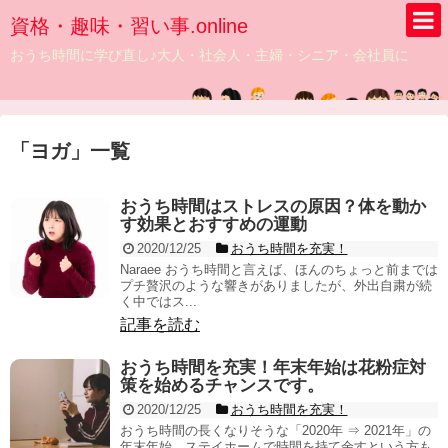
資格・趣味・習い事.online
おうち時間に学び直し♪大人・社会人・主婦・シニア・会社員に
「
ヨガ
」
一覧
おうち時間はストレスの原因？体を動か
す効果とおすすめの運動
2020/12/25
おうち時間を充実！
Naraee おうち時間と言えば、ほんのちょっと前までは
プチ贅沢のような響きがありましたが、外出自粛が続
く中ではス...
記事を読む
おうち時間を充実！年末年始は花粉症対
策を始めるチャンスです。
2020/12/25
おうち時間を充実！
おうち時間の長くなりそうな「2020年 ⇒ 2021年」の
年末年始。ステイホームで時間を持て余すという方も