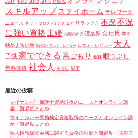
オンライン
シニア
50代
30代
40代
60代
お悩み
スキルアップ
ステイホーム
テレワーク
不況
不況
リラックス
ニュース
ネット
ヨガ
プログラミング
に強い資格
主婦
会社員
介護業界
体を
人間関係
大人
動かす習い事
口コミ・レビュー
体験談・口コミ・レビュー
家でできる
巣ごもり
暇つぶし
子供
教材
社会人
無料体験
親子
英会話
最近の投稿
マイナンバー保護士資格取得のニーズとオンライン講
座、難易度まとめ
マイナンバー実務検定資格取得のニーズとオンライン講
座・難易度まとめ
個人情報保護実務に関する資格の種類と難易度・取得方