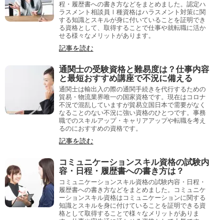
程・履歴書への書き方などをまとめました。認定ハ
ラスメント相談員Ⅰ種資格はハラスメント対策に関
する知識とスキルが身に付いていることを証明でき
る資格として、取得することで仕事や就転職に活か
せる様々なメリットがあります。
記事を読む
通関士の受験資格と難易度は？仕事内容
と最短おすすめ講座で不況に備える
通関士は輸出入の際の通関手続きを代行するための
貿易・物流業界唯一の国家資格です。現在はコロナ
不況で混乱していますが貿易立国日本で需要がなく
なることのない不況に強い資格のひとつです。事務
職でのスキルアップ・キャリアアップや転職を考え
るのにおすすめの資格です。
記事を読む
コミュニケーションスキル資格の試験内
容・日程・履歴書への書き方は？
コミュニケーションスキル資格の試験内容・日程・
履歴書への書き方などをまとめました。コミュニケ
ーションスキル資格はコミュニケーションに関する
知識とスキルを身に付けていることを証明できる資
格として取得することで様々なメリットがありま