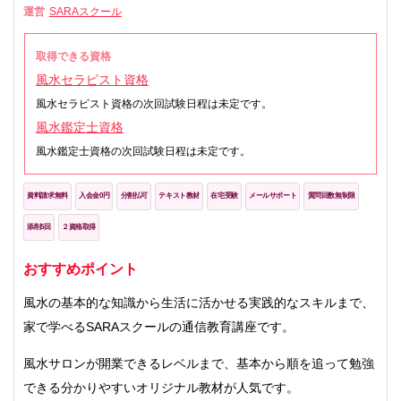
運営
SARAスクール
取得できる資格
風水セラピスト資格
風水セラピスト資格の次回試験日程は未定です。
風水鑑定士資格
風水鑑定士資格の次回試験日程は未定です。
資料請求無料
入会金0円
分割払可
テキスト教材
在宅受験
メールサポート
質問回数無制限
添削5回
２資格取得
おすすめポイント
風水の基本的な知識から生活に活かせる実践的なスキルまで、
家で学べるSARAスクールの通信教育講座です。
風水サロンが開業できるレベルまで、基本から順を追って勉強
できる分かりやすいオリジナル教材が人気です。