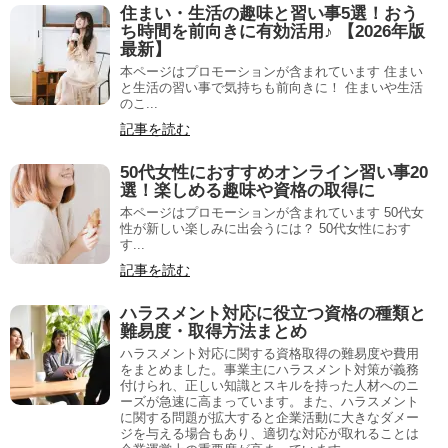
住まい・生活の趣味と習い事5選！おう
ち時間を前向きに有効活用♪ 【2026年版
最新】
本ページはプロモーションが含まれています 住まい
と生活の習い事で気持ちも前向きに！ 住まいや生活
のこ...
記事を読む
50代女性におすすめオンライン習い事20
選！楽しめる趣味や資格の取得に
本ページはプロモーションが含まれています 50代女
性が新しい楽しみに出会うには？ 50代女性におす
す...
記事を読む
ハラスメント対応に役立つ資格の種類と
難易度・取得方法まとめ
ハラスメント対応に関する資格取得の難易度や費用
をまとめました。事業主にハラスメント対策が義務
付けられ、正しい知識とスキルを持った人材へのニ
ーズが急速に高まっています。また、ハラスメント
に関する問題が拡大すると企業活動に大きなダメー
ジを与える場合もあり、適切な対応が取れることは