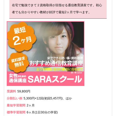
在宅で勉強できて２資格取得が目指せる通信教育講座です。初心
者でも分かりやすい教材が好評で最短2ヶ月で学べます。
受講料
59,800円
分割払い例
5,300円×12回(初回5,457円)、ほか
最短学習期間
2ヶ月
標準学習期間
6ヶ月(1日30分の学習)