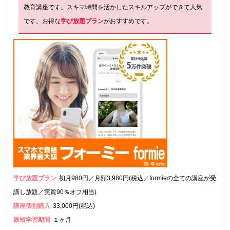
教育講座です。スキマ時間を活かしたスキルアップができて人気
です。お得な
学び放題プラン
がおすすめです。
学び放題プラン
初月980円／月額3,980円(税込／formieの全ての講座が受
講し放題／実質90％オフ相当)
講座個別購入
33,000円(税込)
最短学習期間
１ヶ月