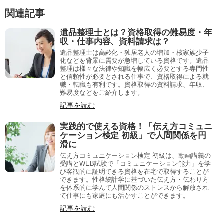
関連記事
遺品整理士とは？資格取得の難易度・年
収・仕事内容、資料請求は？
遺品整理士は高齢化・独居老人の増加・核家族少子
化などを背景に需要が急増している資格です。遺品
整理は様々な法律や知識を幅広く必要とする専門性
と信頼性が必要とされる仕事で、資格取得による就
職・転職も有利です。資格取得の資料請求、年収、
難易度などをご紹介します。
記事を読む
実践的で使える資格！「伝え方コミュニ
ケーション検定 初級」で人間関係を円
滑に
伝え方コミュニケーション検定 初級は、動画講義の
受講とWEB試験で「コミュニケーション能力」を学
び客観的に証明できる資格を在宅で取得することが
できます。性格統計学に基づいた伝え方・伝わり方
を体系的に学んで人間関係のストレスから解放され
て仕事にも家庭にも活かすことができます。
記事を読む