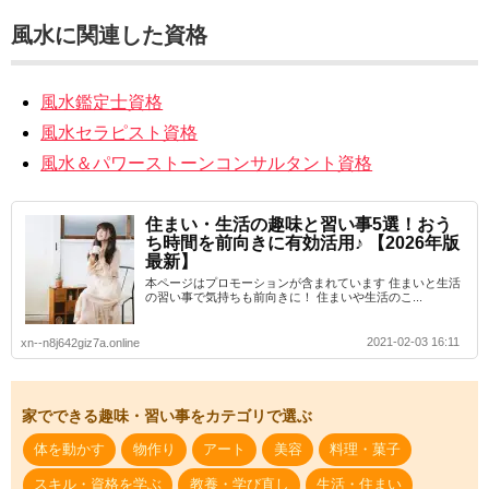
風水に関連した資格
風水鑑定士資格
風水セラピスト資格
風水＆パワーストーンコンサルタント資格
住まい・生活の趣味と習い事5選！おう
ち時間を前向きに有効活用♪ 【2026年版
最新】
本ページはプロモーションが含まれています 住まいと生活
の習い事で気持ちも前向きに！ 住まいや生活のこ...
2021-02-03 16:11
xn--n8j642giz7a.online
家でできる趣味・習い事をカテゴリで選ぶ
体を動かす
物作り
アート
美容
料理・菓子
スキル・資格を学ぶ
教養・学び直し
生活・住まい