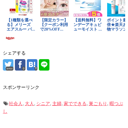
シェアする
error
0
スポンサーリンク
社会人
,
大人
,
シニア
,
主婦
,
家でできる
,
巣ごもり
,
暇つぶ
し