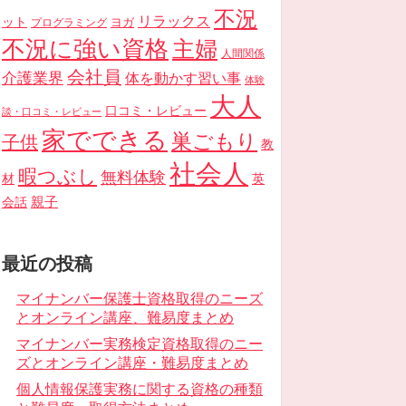
不況
リラックス
ット
ヨガ
プログラミング
不況に強い資格
主婦
人間関係
会社員
介護業界
体を動かす習い事
体験
大人
口コミ・レビュー
談・口コミ・レビュー
家でできる
巣ごもり
子供
教
社会人
暇つぶし
無料体験
材
英
親子
会話
最近の投稿
マイナンバー保護士資格取得のニーズ
とオンライン講座、難易度まとめ
マイナンバー実務検定資格取得のニー
ズとオンライン講座・難易度まとめ
個人情報保護実務に関する資格の種類