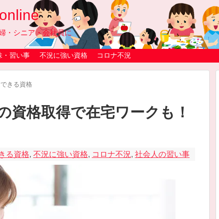
line
婦・シニア・会社員に
味・習い事
不況に強い資格
コロナ不況
験できる資格
の資格取得で在宅ワークも！
きる資格
,
不況に強い資格
,
コロナ不況
,
社会人の習い事