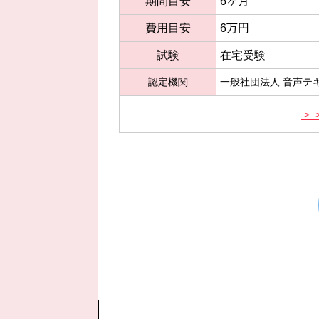
期間目安
6ヶ月
費用目安
6万円
試験
在宅受験
認定機関
一般社団法人 音声テ
＞