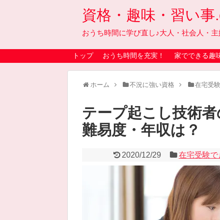
資格・趣味・習い事.on
おうち時間に学び直し♪大人・社会人・主
トップ
おうち時間を充実！
家でできる趣
ホーム
不況に強い資格
在宅受
テープ起こし技術者
難易度・年収は？
2020/12/29
在宅受験で