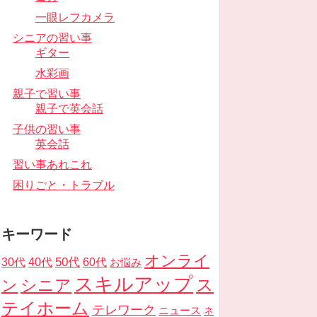
一眼レフカメラ
シニアの習い事
ギター
水彩画
親子で習い事
親子で英会話
子供の習い事
英会話
習い事あれこれ
困りごと・トラブル
キーワード
オンライ
50代
30代
40代
60代
お悩み
スキルアップ
ス
ン
シニア
テイホーム
テレワーク
ニュース
ネ